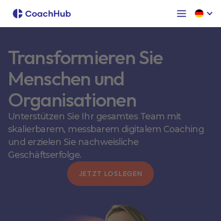
Transformieren Sie
Menschen und
Organisationen
Unterstützen Sie Ihr gesamtes Team mit
skalierbarem, messbarem digitalem Coaching
und erzielen Sie nachweisliche
Geschäftserfolge.
JETZT LOSLEGEN