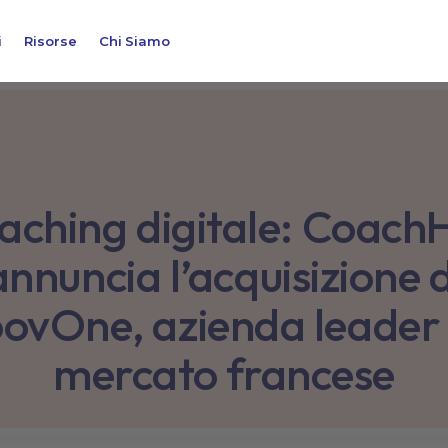
i
Risorse
Chi Siamo
aching digitale: Coach
annuncia l’acquisizione d
ovOne, azienda leader 
mercato francese