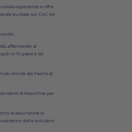
 solida esperienza e offre
ziende quotate sul CAC 40,
 mondo.
a, affiancando al
oach in 70 paesi e 60
achHub: Monte dei Paschi di
i dipendenti di MoovOne per
ritmo di assunzione in
 avvarranno delle soluzioni