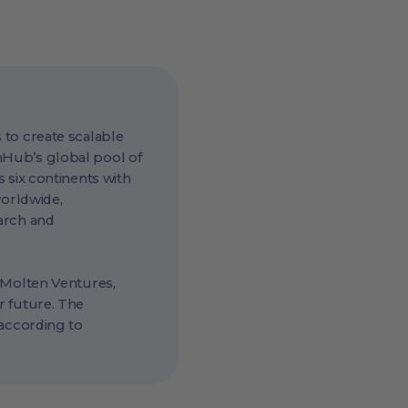
 to create scalable
hHub’s global pool of
 six continents with
worldwide,
arch and
 Molten Ventures,
r future. The
 according to