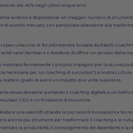
resciuto del 46% negli ultimi cinque anni.
me avranno a disposizione un maggior numero di strumenti 
ze di questo mercato, con particolare attenzione alla trasform
uropeo uniscono le forzeEntrambe fondate da fratelli, Coac
lidi valori familiari e il desiderio di offrire un servizio della mi
mostrato fermamente il proprio impegno per la sicurezza dei d
ucia necessaria per un coaching di successo."La nostra cultura e
 realtà in grado di avere un impatto due volte superiore.
a stessa direzione portando il coaching digitale a un livello s
oukian, CEO e co-fondatore di MoovOne.
ndividere una visionSfruttando le più recenti innovazioni e tec
re ancora più strumenti per trasformare il coaching e lo svilu
ntare la produttività, il coinvolgimento dei dipendenti e la ret