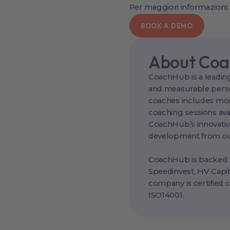
Per maggiori informazioni:
BOOK A DEMO
About Co
CoachHub is a leading
and measurable perso
coaches includes more
coaching sessions ava
CoachHub’s innovativ
development from our
CoachHub is backed by
Speedinvest, HV Capit
company is certified 
ISO14001.