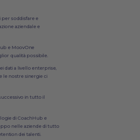
per soddisfare e
azione aziendale e
hHub e MoovOne
glior qualità possibile.
ati a livello enterprise,
 le nostre sinergie ci
uccessivo in tutto il
nologie di CoachHub e
ppo nelle aziende di tutto
ention dei talenti.