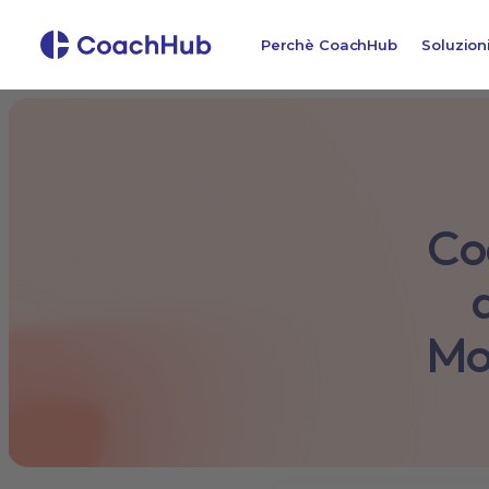
Perchè CoachHub
Soluzion
Co
Mo