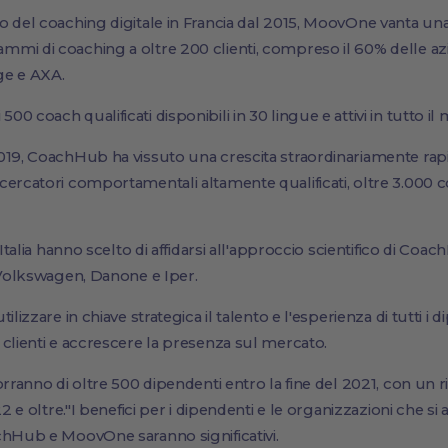
 del coaching digitale in Francia dal 2015, MoovOne vanta una
mi di coaching a oltre 200 clienti, compreso il 60% delle a
nge e AXA.
 coach qualificati disponibili in 30 lingue e attivi in tutto il
019, CoachHub ha vissuto una crescita straordinariamente rapid
ercatori comportamentali altamente qualificati, oltre 3.000 c
 Italia hanno scelto di affidarsi all'approccio scientifico di Co
, Volkswagen, Danone e Iper.
ilizzare in chiave strategica il talento e l'esperienza di tutti 
clienti e accrescere la presenza sul mercato.
orranno di oltre 500 dipendenti entro la fine del 2021, con un 
22 e oltre."I benefici per i dipendenti e le organizzazioni che si
chHub e MoovOne saranno significativi.