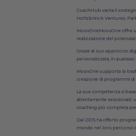
CoachHub vanta il sostegno 
Holtzbrinck Ventures, Part
MoovOneMoovOne offre una s
realizzazione del potenzia
Grazie al suo approccio dig
personalizzata, in qualsia
MoovOne supporta la trasfor
creazione di programmi di 
La sua competenza si basa su
attentamente selezionati; u
coaching più completa per
Dal 2015 ha offerto program
mondo nel loro percorso di t