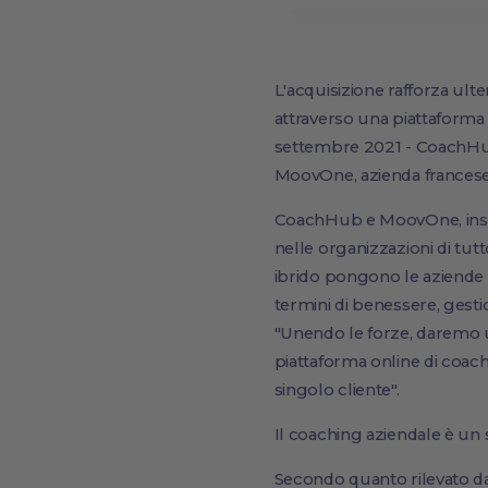
L'acquisizione rafforza ul
attraverso una piattaforma
settembre 2021 - CoachHub,
MoovOne, azienda francese
CoachHub e MoovOne, insiem
nelle organizzazioni di tut
ibrido pongono le aziende d
termini di benessere, gest
"Unendo le forze, daremo un
piattaforma online di coach
singolo cliente".
Il coaching aziendale è un s
Secondo quanto rilevato da