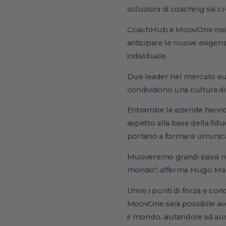
soluzioni di coaching sia c
CoachHub e MoovOne insie
anticipare le nuove esigen
individuale.
Due leader nel mercato e
condividono una cultura di so
Entrambe le aziende hanno 
aspetto alla base della fid
portano a formare un'unica
Muoveremo grandi passi nell
mondo", afferma Hugo Man
Unire i punti di forza e co
MoovOne sarà possibile ave
il mondo, aiutandole ad aume