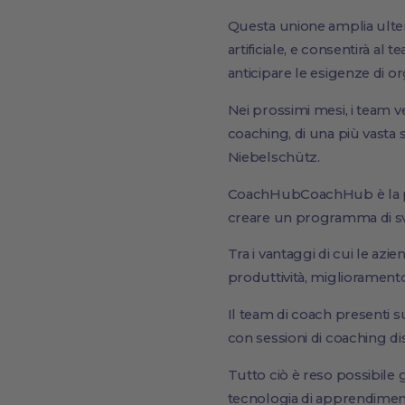
Questa unione amplia ulteri
artificiale, e consentirà al 
anticipare le esigenze di o
Nei prossimi mesi, i team ve
coaching, di una più vasta 
Niebelschütz.
CoachHubCoachHub è la pia
creare un programma di svi
Tra i vantaggi di cui le az
produttività, miglioramento
Il team di coach presenti su
con sessioni di coaching dis
Tutto ciò è reso possibile 
tecnologia di apprendiment