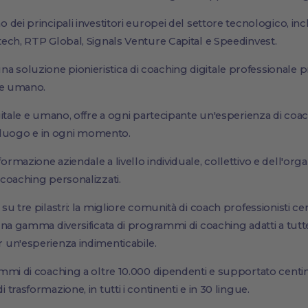
dei principali investitori europei del settore tecnologico, inc
ech, RTP Global, Signals Venture Capital e Speedinvest.
oluzione pionieristica di coaching digitale professionale p
le umano.
itale e umano, offre a ogni partecipante un'esperienza di coac
si luogo e in ogni momento.
mazione aziendale a livello individuale, collettivo e dell'orga
coaching personalizzati.
 tre pilastri: la migliore comunità di coach professionisti certi
na gamma diversificata di programmi di coaching adatti a tutte l
 un'esperienza indimenticabile.
mi di coaching a oltre 10.000 dipendenti e supportato centinai
rasformazione, in tutti i continenti e in 30 lingue.