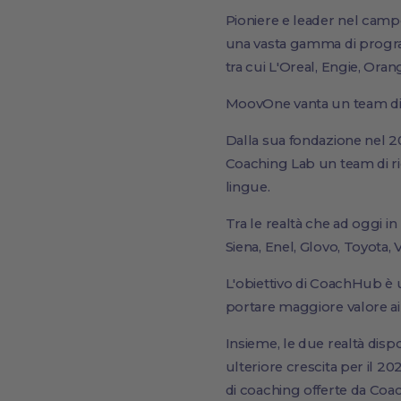
Pioniere e leader nel campo
una vasta gamma di program
tra cui L'Oreal, Engie, Ora
MoovOne vanta un team di 500
Dalla sua fondazione nel 2
Coaching Lab un team di ric
lingue.
Tra le realtà che ad oggi in
Siena, Enel, Glovo, Toyota
L'obiettivo di CoachHub è ut
portare maggiore valore ai 
Insieme, le due realtà disp
ulteriore crescita per il 20
di coaching offerte da Coa