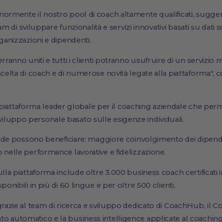
ormente il nostro pool di coach altamente qualificati, suggerit
team di sviluppare funzionalità e servizi innovativi basati su dati s
rganizzazioni e dipendenti.
rranno uniti e tutti i clienti potranno usufruire di un servizio m
scelta di coach e di numerose novità legate alla piattaforma", 
ttaforma leader globale per il coaching aziendale che permet
luppo personale basato sulle esigenze individuali.
iende possono beneficiare: maggiore coinvolgimento dei dipenden
 nelle performance lavorative e fidelizzazione.
lla piattaforma include oltre 3.000 business coach certificati in
ponibili in più di 60 lingue e per oltre 500 clienti.
grazie al team di ricerca e sviluppo dedicato di CoachHub, il Co
o automatico e la business intelligence applicate al coaching