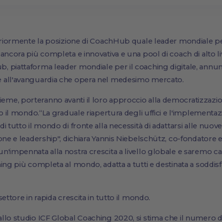
teriormente la posizione di CoachHub quale leader mondiale per
 ancora più completa e innovativa e una pool di coach di alto 
 piattaforma leader mondiale per il coaching digitale, annunci
 all'avanguardia che opera nel medesimo mercato.
e, porteranno avanti il loro approccio alla democratizzazio
to il mondo.“La graduale riapertura degli uffici e l'implementaz
i tutto il mondo di fronte alla necessità di adattarsi alle nuov
ione e leadership", dichiara Yannis Niebelschütz, co-fondator
'impennata alla nostra crescita a livello globale e saremo capa
ing più completa al mondo, adatta a tutti e destinata a soddisf
ettore in rapida crescita in tutto il mondo.
llo studio ICF Global Coaching 2020, si stima che il numero di