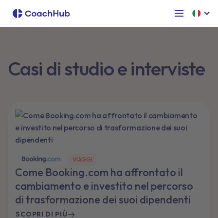
Casi di studio e interviste
VIAGGI
Come Booking.com ha affrontato il
cambiamento e investito nel percorso
di trasformazione dei suoi dipendenti
SCOPRI DI PIÙ