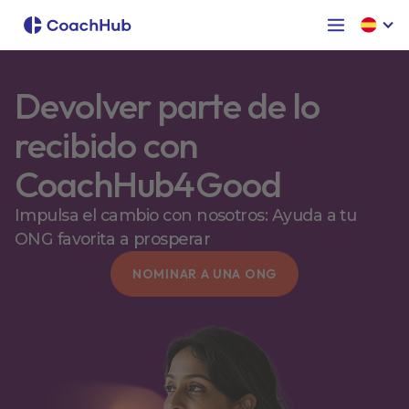
Devolver parte de lo
recibido con
CoachHub4Good
Impulsa el cambio con nosotros: Ayuda a tu
ONG favorita a prosperar
NOMINAR A UNA ONG