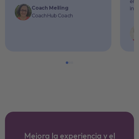
ent
Coach Meiling
insp
CoachHub Coach
Mejora la experiencia y el