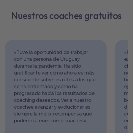
Nuestros coaches gratuitos
«Tuve la oportunidad de trabajar
«Es
con una persona de Uruguay
est
durante la pandemia. Ha sido
circ
gratificante ver cómo ahora es más
no 
consciente sobre los retos a los que
ben
se ha enfrentado y cómo ha
eje
progresado hacia los resultados de
man
coaching deseados. Ver a nuestro
ben
coachee avanzar y evolucionar es
dis
siempre la mejor recompensa que
coa
podemos tener como coaches».
emp
des