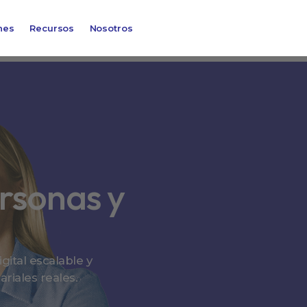
nes
Recursos
Nosotros
rsonas y
gital escalable y
riales reales.