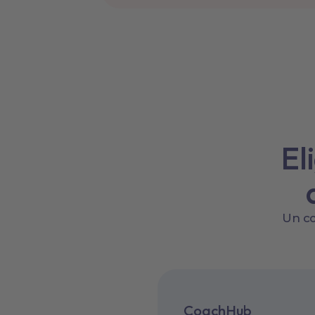
El
Un co
CoachHub