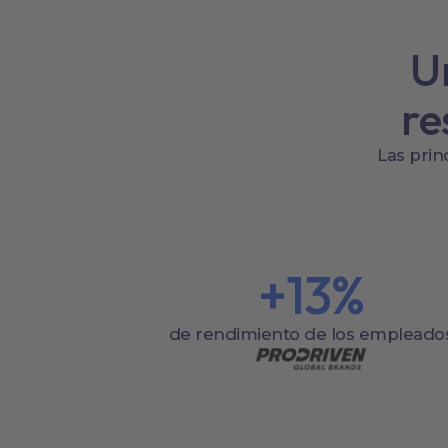
U
re
Las prin
+
13
%
de rendimiento de los empleado