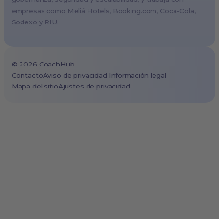
Copenhagen, Denmark
empresas como Meliá Hotels,
Booking.com
, Coca-Cola,
Brussels, Belgium
Sodexo y RIU.
Lisbon, Portugal
Tokyo, Japan
Cape Town, South Africa
©
2026
CoachHub
São Paulo, Brazil
Contacto
Aviso de privacidad
Información legal
Mapa del sitio
Ajustes de privacidad
Toronto, Canada