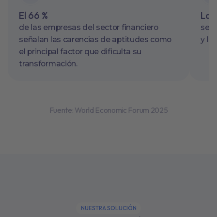
El 66 %
La 
de las empresas del sector financiero
se a
señalan las carencias de aptitudes como
y lo
el principal factor que dificulta su
transformación.
Fuente: World Economic Forum 2025
NUESTRA SOLUCIÓN