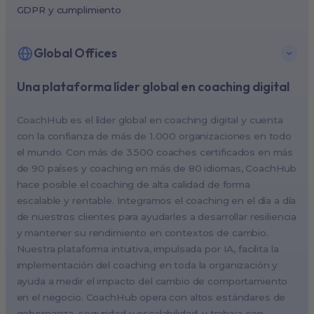
GDPR y cumplimiento
Global Offices
Una plataforma líder global en coaching digital
New York, USA (North America HQ)
Berlin, Germany (EMEA HQ)
CoachHub es el líder global en coaching digital y cuenta
Singapore, Singapore (APAC HQ)
con la confianza de más de 1.000 organizaciones en todo
London, UK
el mundo. Con más de 3.500 coaches certificados en más
de 90 países y coaching en más de 80 idiomas, CoachHub
Paris, France
hace posible el coaching de alta calidad de forma
Melbourne, Australia
escalable y rentable. Integramos el coaching en el día a día
Amsterdam, Netherlands
de nuestros clientes para ayudarles a desarrollar resiliencia
y mantener su rendimiento en contextos de cambio.
Milan, Italy
Nuestra plataforma intuitiva, impulsada por IA, facilita la
Madrid, Spain
implementación del coaching en toda la organización y
Stockholm, Sweden
ayuda a medir el impacto del cambio de comportamiento
Vienna, Austria
en el negocio. CoachHub opera con altos estándares de
gobernanza, seguridad y escalabilidad, y trabaja con