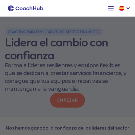
COACHING PARA EMPLEADOS DEL SECTOR FINANCIERO
Lidera el cambio con
confianza
Forma a líderes resilientes y equipos flexibles
que se dedican a prestar servicios financieros, y
consigue que tus equipos e iniciativas se
mantengan a la vanguardia.
EMPEZAR
Nos hemos ganado la confianza de los líderes del sector