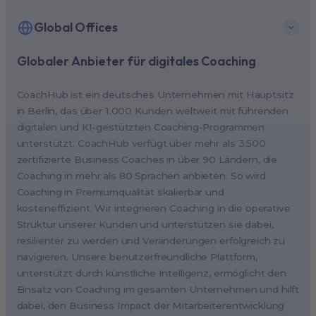
Global Offices
Globaler Anbieter für digitales Coaching
New York, USA (North America HQ)
Berlin, Germany (EMEA HQ)
CoachHub ist ein deutsches Unternehmen mit Hauptsitz
Singapore, Singapore (APAC HQ)
in Berlin, das über 1.000 Kunden weltweit mit führenden
London, UK
digitalen und KI-gestützten Coaching-Programmen
unterstützt. CoachHub verfügt über mehr als 3.500
Paris, France
zertifizierte Business Coaches in über 90 Ländern, die
Melbourne, Australia
Coaching in mehr als 80 Sprachen anbieten. So wird
Amsterdam, Netherlands
Coaching in Premiumqualität skalierbar und
kosteneffizient. Wir integrieren Coaching in die operative
Milan, Italy
Struktur unserer Kunden und unterstützen sie dabei,
Madrid, Spain
resilienter zu werden und Veränderungen erfolgreich zu
Stockholm, Sweden
navigieren. Unsere benutzerfreundliche Plattform,
Vienna, Austria
unterstützt durch künstliche Intelligenz, ermöglicht den
Einsatz von Coaching im gesamten Unternehmen und hilft
Copenhagen, Denmark
dabei, den Business Impact der Mitarbeiterentwicklung
Brussels, Belgium