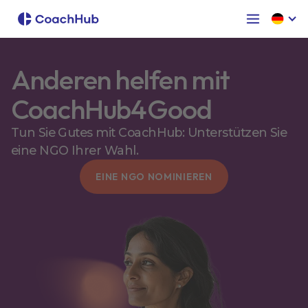
Anderen helfen mit
CoachHub4Good
Tun Sie Gutes mit CoachHub: Unterstützen Sie
eine NGO Ihrer Wahl.
EINE NGO NOMINIEREN