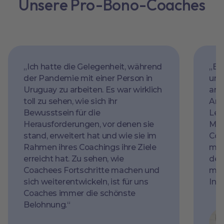
Unsere Pro-Bono-Coaches
„Ich hatte die Gelegenheit, während
„Es
der Pandemie mit einer Person in
unt
Uruguay zu arbeiten. Es war wirklich
arb
toll zu sehen, wie sich ihr
Arb
Bewusstsein für die
Lea
Herausforderungen, vor denen sie
Mög
stand, erweitert hat und wie sie im
Coac
Rahmen ihres Coachings ihre Ziele
mir
erreicht hat. Zu sehen, wie
der
Coachees Fortschritte machen und
mit
sich weiterentwickeln, ist für uns
Insp
Coaches immer die schönste
Belohnung.“