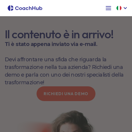
Il contenuto è in arrivo!
Ti è stato appena inviato via e-mail.
Devi affrontare una sfida che riguarda la
trasformazione nella tua azienda? Richiedi una
demo e parla con uno dei nostri specialisti della
trasformazione!
RICHIEDI UNA DEMO