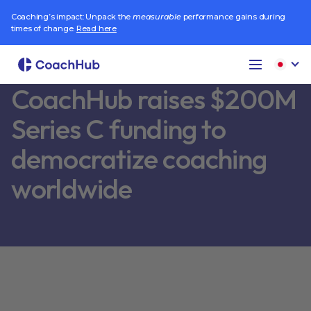
Coaching’s impact: Unpack the
measurable
performance gains during
times of change.
Read here
CoachHub raises $200M
Series C funding to
democratize coaching
worldwide