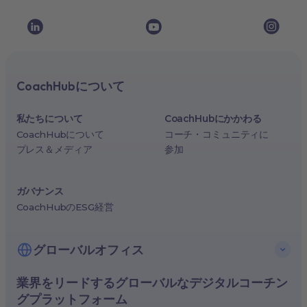
CoachHubについて
私たちについて
CoachHubにかかわる
CoachHubについて
コーチ・コミュニティに
プレス＆メディア
参加
ガバナンス
CoachHubのESG経営
グローバルオフィス
業界をリードするグローバルなデジタルコーチン
米国、ニューヨーク
グプラットフォーム
ドイツ、ベルリン