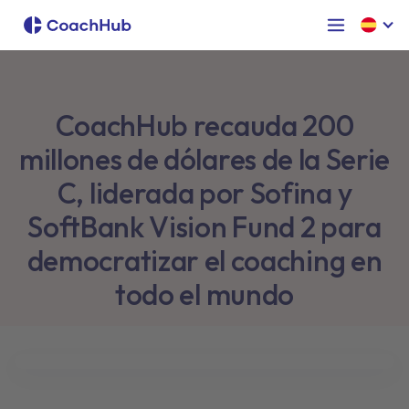
CoachHub recauda 200
millones de dólares de la Serie
C, liderada por Sofina y
SoftBank Vision Fund 2 para
democratizar el coaching en
todo el mundo