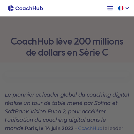
CoachHub lève 200 millions
de dollars en Série C
Le pionnier et leader global du coaching digital
réalise un tour de table mené par Sofina et
SoftBank Vision Fund 2, pour accélérer
l’utilisation du coaching digital dans le
monde.
Paris, le 14 juin 2022
–
CoachHub
le leader