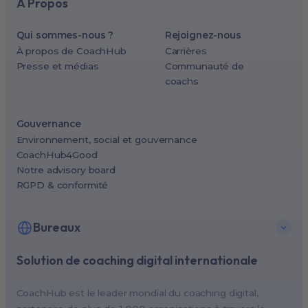
À Propos
Qui sommes-nous ?
Rejoignez-nous
À propos de CoachHub
Carrières
Presse et médias
Communauté de
coachs
Gouvernance
Environnement, social et gouvernance
CoachHub4Good
Notre advisory board
RGPD & conformité
Bureaux
Solution de coaching digital internationale
New York, USA (North America HQ)
Berlin, Germany (EMEA HQ)
CoachHub est le leader mondial du coaching digital,
Singapore, Singapore (APAC HQ)