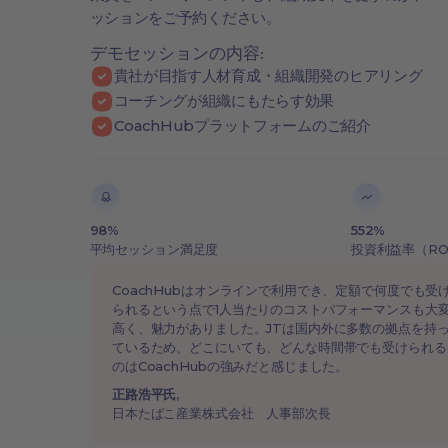
ッションをご予約ください。
デモセッションの内容:
貴社が目指す人材育成・組織開発のヒアリング
コーチングが組織にもたらす効果
CoachHubプラットフォームのご紹介
98%
552%
平均セッション満足度
投資利益率（ROI
CoachHubはオンラインで利用でき、定額で何度でも受
られるという点で1人当たりのコストパフォーマンスも大
高く、魅力がありました。JTは国内外に多数の拠点を持
ているため、どこにいても、どんな時間帯でも受けられる
のはCoachHubの強みだと感じました。
正路浩平氏
,
日本たばこ産業株式会社 人事部次長