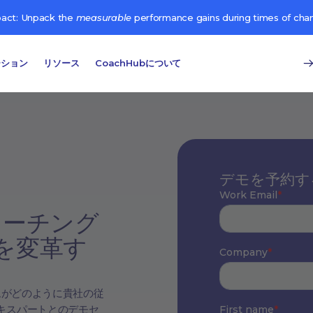
pact: Unpack the
measurable
performance gains during times of cha
ーション
リソース
CoachHubについて
デモを予約す
ルコーチング
を変革す
ムがどのように貴社の従
キスパートとのデモセ