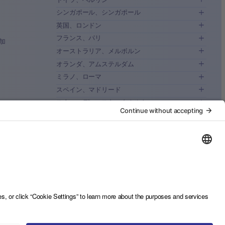
シンガポール、シンガポール
英国、ロンドン
フランス、パリ
加
オーストラリア、メルボルン
オランダ、アムステルダム
ミラノ、ローマ
スペイン、マドリード
スウェーデン、ストックホルム
オーストリア、ウィーン
デンマーク、コペンハーゲン
ベルギー、ブリュッセル
ポルトガル、リスボン
東京、日本
ケープタウン、南アフリカ
São Paulo, Brazil
Toronto, Canada