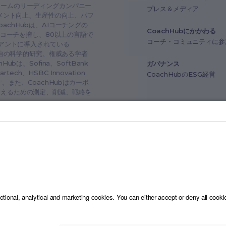
ォームのリーディングカンパニー
プレス＆メディア
ジメント向上、生産性の向上、パフ
chHubは、AIコーチングの
CoachHubにかかわる
スコーチを擁し、80以上の言語で
コーチ・コミュニティに参
イアントに導入されている
独自の科学的研究、権威ある学者
は、Sofina、SoftBank
ガバナンス
Partech、HSBC Innovation
CoachHubのESG経営
。また、CoachHubはカーボ
抑えるための測定、削減、戦略を