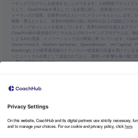
ーチングプログラムを提供することができます。人材開発プラットフ
として、CoachHubを導入している企業に対し、従業員のエンゲー
ォーマンスの改善、定着率の向上といったメリットをもたらします。Coa
開発・導入とともに、世界6大陸90カ国に3,500人以上の認定ビジネ
コーチングセッションを提供しています。世界1,000社を超えるクラ
CoachHubの最先端のデジタルおよびAIコーチングプログラムは、
によるAIの見識、イノベーションラボの開発に基づいています。CoachHub
Vision Fund 2、Molten Ventures、Speedinvest、HV Capital、
Bankingなどの業界最先端のテクノロジー投資家の支援を受けています
ンニュートラル企業として認定されており、環境への影響を最小限に
一貫して実施しています。