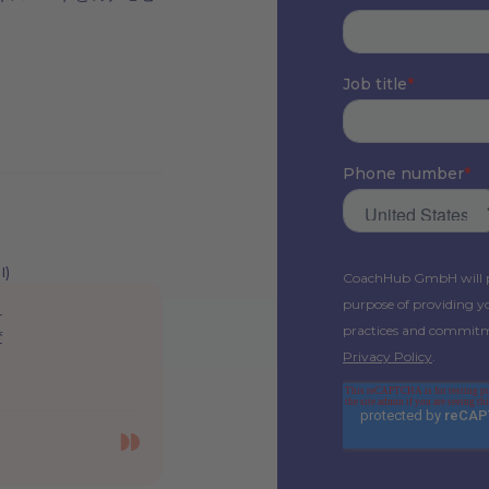
)
け
変
っ