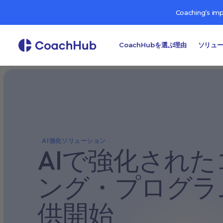
Coaching’s im
CoachHubを選ぶ理由
ソリュ
AI強化ソリューション
AIで強化され
ング・プログラ
供開始