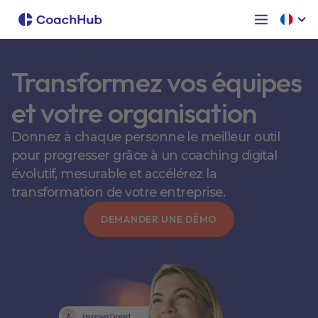
Transformez vos équipes
et votre organisation
Donnez à chaque personne le meilleur outil
pour progresser grâce à un coaching digital
évolutif, mesurable et accélérez la
transformation de votre entreprise.
DEMANDER UNE DÉMO