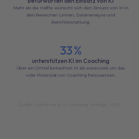
befürworten den Einsatz von KI
Mehr als die Hälfte wünscht sich den Einsatz von KI in
den Bereichen Lernen, Datenanalyse und
Berichterstattung.
33
%
unterstützen KI im Coaching
Über ein Drittel betrachtet KI als essenziell, um das
volle Potenzial von Coaching freizusetzen.
Quelle: CoachHub AI in Coaching Umfrage, 2023.