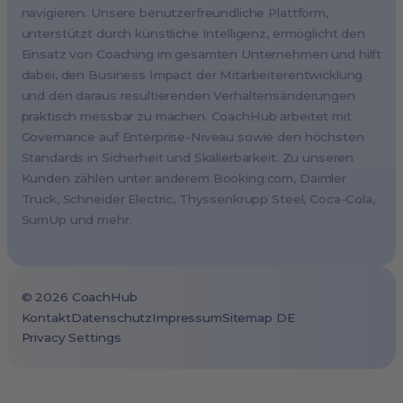
Stockholm, Sweden
navigieren. Unsere benutzerfreundliche Plattform,
Vienna, Austria
unterstützt durch künstliche Intelligenz, ermöglicht den
Einsatz von Coaching im gesamten Unternehmen und hilft
Copenhagen, Denmark
dabei, den Business Impact der Mitarbeiterentwicklung
Brussels, Belgium
und den daraus resultierenden Verhaltensänderungen
Lisbon, Portugal
praktisch messbar zu machen. CoachHub arbeitet mit
Governance auf Enterprise-Niveau sowie den höchsten
Tokyo, Japan
Standards in Sicherheit und Skalierbarkeit. Zu unseren
Cape Town, South Africa
Kunden zählen unter anderem Booking.com, Daimler
São Paulo, Brazil
Truck, Schneider Electric, Thyssenkrupp Steel, Coca-Cola,
SumUp und mehr.
Toronto, Canada
©
2026
CoachHub
Kontakt
Datenschutz
Impressum
Sitemap DE
Privacy Settings