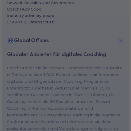
Umwelt, Soziales und Governance
CoachHub4Good
Industry advisory board
DSGVO & Datenschutz
Global Offices
Globaler Anbieter für digitales Coaching
New York, USA (North America HQ)
Berlin, Germany (EMEA HQ)
CoachHub ist ein deutsches Unternehmen mit Hauptsitz
Singapore, Singapore (APAC HQ)
in Berlin, das über 1.000 Kunden weltweit mit führenden
London, UK
digitalen und KI-gestützten Coaching-Programmen
unterstützt. CoachHub verfügt über mehr als 3.500
Paris, France
zertifizierte Business Coaches in über 90 Ländern, die
Melbourne, Australia
Coaching in mehr als 80 Sprachen anbieten. So wird
Amsterdam, Netherlands
Coaching in Premiumqualität skalierbar und
kosteneffizient. Wir integrieren Coaching in die operative
Milan, Italy
Struktur unserer Kunden und unterstützen sie dabei,
Madrid, Spain
resilienter zu werden und Veränderungen erfolgreich zu