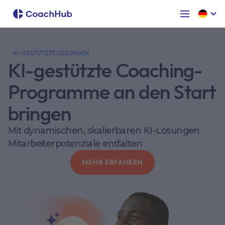
KI-GESTÜTZTE LÖSUNGEN
KI-gestützte Coaching-
Programme an den Start
bringen
Mit dynamischen, skalierbaren KI-Lösungen
Mitarbeiterpotenziale entfalten
MEHR ERFAHREN