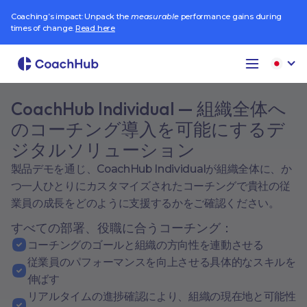
Coaching’s impact: Unpack the
measurable
performance gains during
times of change.
Read here
CoachHub Individual — 組織全体へ
のコーチング導入を可能にするデ
ジタルソリューション
製品デモを通じ、CoachHub Individualが組織全体に、か
つ一人ひとりにカスタマイズされたコーチングで貴社の従
業員の成長をどのように支援するかをご確認ください。
すべての部署、役職に合うコーチング：
コーチングのゴールと組織の方向性を連動させる
従業員のパフォーマンスを向上させる具体的なスキルを
伸ばす
リアルタイムの進捗確認により、組織の現在地と可能性