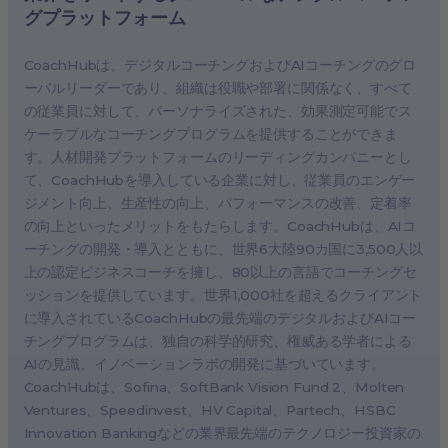
グプラットフォーム
ドイツ、ベルリン
シンガポール、シンガポール
CoachHubは、デジタルコーチングおよびAIコーチングのグロ
英国、ロンドン
ーバルリーダーであり、組織は役職や部署に関係なく、すべて
の従業員に対して、パーソナライズされた、効果測定可能でス
フランス、パリ
ケーラブルなコーチングプログラムを提供することができま
オーストラリア、メルボルン
す。人材開発プラットフォームのリーディングカンパニーとし
オランダ、アムステルダム
て、CoachHubを導入している企業に対し、従業員のエンゲー
ミラノ、ローマ
ジメント向上、生産性の向上、パフォーマンスの改善、定着率
の向上といったメリットをもたらします。CoachHubは、AIコ
スペイン、マドリード
ーチングの開発・導入とともに、世界6大陸90カ国に3,500人以
スウェーデン、ストックホルム
上の認定ビジネスコーチを擁し、80以上の言語でコーチングセ
オーストリア、ウィーン
ッションを提供しています。世界1,000社を超えるクライアント
に導入されているCoachHubの最先端のデジタルおよびAIコー
デンマーク、コペンハーゲン
チングプログラムは、独自の科学的研究、権威ある学者による
ベルギー、ブリュッセル
AIの見識、イノベーションラボの開発に基づいています。
ポルトガル、リスボン
CoachHubは、Sofina、SoftBank Vision Fund 2、Molten
Ventures、Speedinvest、HV Capital、Partech、HSBC
東京、日本
Innovation Bankingなどの業界最先端のテクノロジー投資家の
ケープタウン、南アフリカ