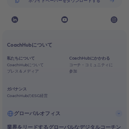
ホワイトペーパーをダウンロードする
CoachHubについて
私たちについて
CoachHubにかかわる
CoachHubについて
コーチ・コミュニティに
プレス＆メディア
参加
ガバナンス
CoachHubのESG経営
グローバルオフィス
業界をリードするグローバルなデジタルコーチン
米国、ニューヨーク