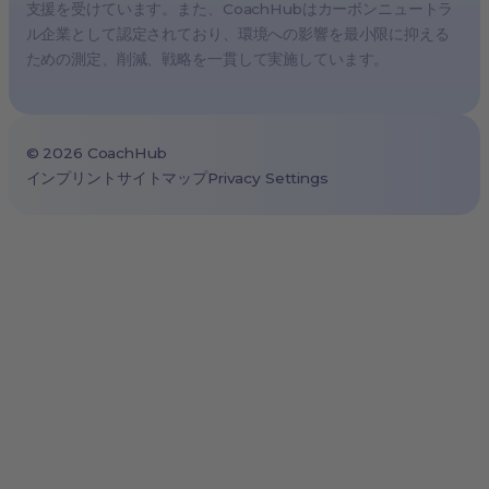
支援を受けています。また、CoachHubはカーボンニュートラ
São Paulo, Brazil
ル企業として認定されており、環境への影響を最小限に抑える
Toronto, Canada
ための測定、削減、戦略を一貫して実施しています。
©
2026
CoachHub
インプリント
サイトマップ
Privacy Settings