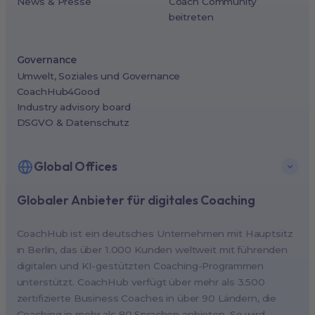
News & Presse
Coach Community
beitreten
Governance
Umwelt, Soziales und Governance
CoachHub4Good
Industry advisory board
DSGVO & Datenschutz
Global Offices
Globaler Anbieter für digitales Coaching
New York, USA (North America HQ)
Berlin, Germany (EMEA HQ)
CoachHub ist ein deutsches Unternehmen mit Hauptsitz
Singapore, Singapore (APAC HQ)
in Berlin, das über 1.000 Kunden weltweit mit führenden
London, UK
digitalen und KI-gestützten Coaching-Programmen
unterstützt. CoachHub verfügt über mehr als 3.500
Paris, France
zertifizierte Business Coaches in über 90 Ländern, die
Melbourne, Australia
Coaching in mehr als 80 Sprachen anbieten. So wird