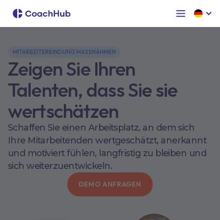
MITARBEITERBINDUNG MASSNAHMEN
Zeigen Sie Ihren
Talenten, dass Sie sie
wertschätzen
Schaffen Sie einen Arbeitsplatz, an dem sich
Ihre Mitarbeitenden wertgeschätzt, anerkannt
und motiviert fühlen, langfristig zu bleiben und
sich weiterzuentwickeln.
DEMO ANFRAGEN