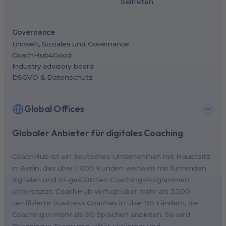
beitreten
Governance
Umwelt, Soziales und Governance
CoachHub4Good
Industry advisory board
DSGVO & Datenschutz
Global Offices
Globaler Anbieter für digitales Coaching
New York, USA (North America HQ)
Berlin, Germany (EMEA HQ)
CoachHub ist ein deutsches Unternehmen mit Hauptsitz
Singapore, Singapore (APAC HQ)
in Berlin, das über 1.000 Kunden weltweit mit führenden
London, UK
digitalen und KI-gestützten Coaching-Programmen
unterstützt. CoachHub verfügt über mehr als 3.500
Paris, France
zertifizierte Business Coaches in über 90 Ländern, die
Melbourne, Australia
Coaching in mehr als 80 Sprachen anbieten. So wird
Amsterdam, Netherlands