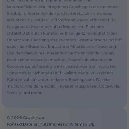
Coaching in Premiumqualität skalierbar und
kosteneffizient. Wir integrieren Coaching in die operative
Milan, Italy
Struktur unserer Kunden und unterstützen sie dabei,
Madrid, Spain
resilienter zu werden und Veränderungen erfolgreich zu
Stockholm, Sweden
navigieren. Unsere benutzerfreundliche Plattform,
Vienna, Austria
unterstützt durch künstliche Intelligenz, ermöglicht den
Einsatz von Coaching im gesamten Unternehmen und hilft
Copenhagen, Denmark
dabei, den Business Impact der Mitarbeiterentwicklung
Brussels, Belgium
und den daraus resultierenden Verhaltensänderungen
Lisbon, Portugal
praktisch messbar zu machen. CoachHub arbeitet mit
Governance auf Enterprise-Niveau sowie den höchsten
Tokyo, Japan
Standards in Sicherheit und Skalierbarkeit. Zu unseren
Cape Town, South Africa
Kunden zählen unter anderem Booking.com, Daimler
São Paulo, Brazil
Truck, Schneider Electric, Thyssenkrupp Steel, Coca-Cola,
SumUp und mehr.
Toronto, Canada
©
2026
CoachHub
Kontakt
Datenschutz
Impressum
Sitemap DE