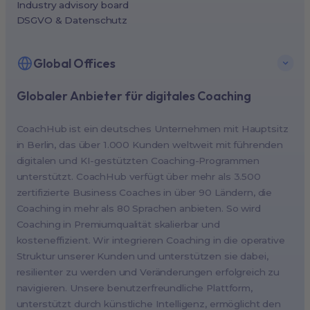
Industry advisory board
DSGVO & Datenschutz
Global Offices
Globaler Anbieter für digitales Coaching
New York, USA (North America HQ)
Berlin, Germany (EMEA HQ)
CoachHub ist ein deutsches Unternehmen mit Hauptsitz
Singapore, Singapore (APAC HQ)
in Berlin, das über 1.000 Kunden weltweit mit führenden
London, UK
digitalen und KI-gestützten Coaching-Programmen
unterstützt. CoachHub verfügt über mehr als 3.500
Paris, France
zertifizierte Business Coaches in über 90 Ländern, die
Melbourne, Australia
Coaching in mehr als 80 Sprachen anbieten. So wird
Amsterdam, Netherlands
Coaching in Premiumqualität skalierbar und
kosteneffizient. Wir integrieren Coaching in die operative
Milan, Italy
Struktur unserer Kunden und unterstützen sie dabei,
Madrid, Spain
resilienter zu werden und Veränderungen erfolgreich zu
Stockholm, Sweden
navigieren. Unsere benutzerfreundliche Plattform,
Vienna, Austria
unterstützt durch künstliche Intelligenz, ermöglicht den