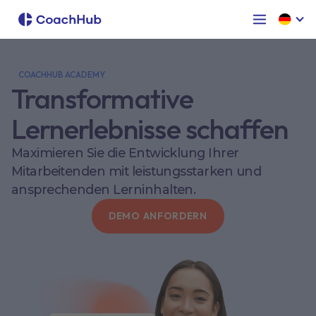
COACHHUB ACADEMY
Transformative
Lernerlebnisse schaffen
Maximieren Sie die Entwicklung Ihrer
Mitarbeitenden mit leistungsstarken und
ansprechenden Lerninhalten.
DEMO ANFORDERN