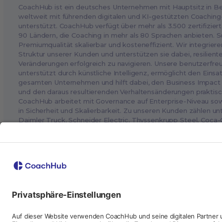
CoachHub ist ein deutsches Unternehmen mit Hauptsitz in Ber
weltweit mit führenden digitalen und KI-gestützten Coachi
unterstützt. CoachHub verfügt über mehr als 3.500 zertifizier
90 Ländern, die Coaching in mehr als 80 Sprachen anbieten. S
Premiumqualität skalierbar und kosteneffizient. Wir integriere
Struktur unserer Kunden und unterstützen sie dabei, resilien
Veränderungen erfolgreich zu navigieren. Unsere benutzerfreu
unterstützt durch künstliche Intelligenz, ermöglicht den Eins
gesamten Unternehmen und hilft dabei, den Business Impact 
und den daraus resultierenden Verhaltensänderungen praktis
CoachHub arbeitet mit Governance auf Enterprise-Niveau so
in Sicherheit und Skalierbarkeit. Zu unseren Kunden zählen 
Daimler Truck, Schneider Electric, Thyssenkrupp Steel, Coca