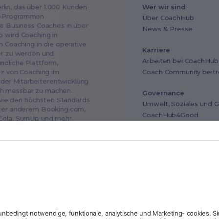
lin, das über 1.000 Kunden
Wer wir sind
ng-Programmen
Über CoachHub
te Business Coaches in über
News & Presse
o wird Coaching in
n Coaching in die operative
Karriere
ter zu werden und
Arbeiten bei CoachHub
ndliche Plattform,
Coach Community beitr
atz von Coaching im
der Mitarbeiterentwicklung
ch messbar zu machen.
Governance
wie den höchsten Standards
Umwelt, Soziales und 
unter anderem Booking.com,
CoachHub4Good
-Cola, SumUp und mehr.
Industry advisory board
DSGVO & Datenschutz