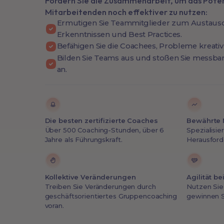
Fördern Sie die Zusammenarbeit, um das Potenz
Mitarbeitenden noch effektiver zu nutzen:
Ermutigen Sie Teammitglieder zum Austaus
Erkenntnissen und Best Practices.
Befähigen Sie die Coachees, Probleme kreativ
Bilden Sie Teams aus und stoßen Sie messb
an.
Die besten zertifizierte Coaches
Bewährte 
Über 500 Coaching-Stunden, über 6
Spezialisie
Jahre als Führungskraft.
Herausford
Kollektive Veränderungen
Agilität b
Treiben Sie Veränderungen durch
Nutzen Sie 
geschäftsorientiertes Gruppencoaching
gewinnen S
voran.