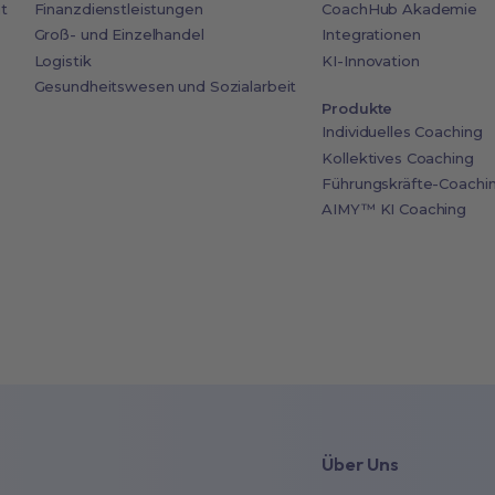
t
Finanzdienstleistungen
CoachHub Akademie
Groß- und Einzelhandel
Integrationen
Logistik
KI-Innovation
Gesundheitswesen und Sozialarbeit
Produkte
Individuelles Coaching
Kollektives Coaching
Führungskräfte-Coachi
AIMY™ KI Coaching
Über Uns