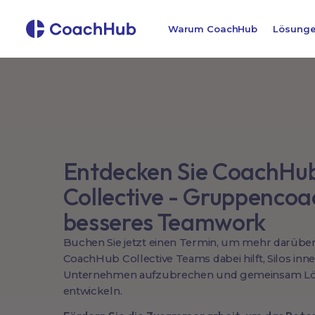
Warum CoachHub
Lösung
Entdecken Sie CoachHu
Collective - Gruppencoa
besseres Teamwork
Buchen Sie jetzt einen Termin, um mehr darüber 
CoachHub Collective Teams dabei hilft, Silos inn
Unternehmen aufzubrechen und gemeinsam L
entwickeln.