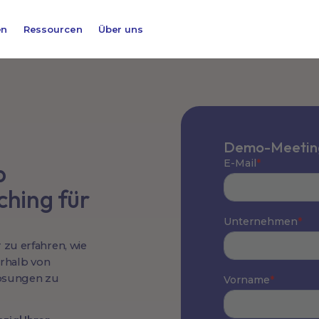
en
Ressourcen
Über uns
Demo-Meeting
b
ching für
zu erfahren, wie
erhalb von
ösungen zu