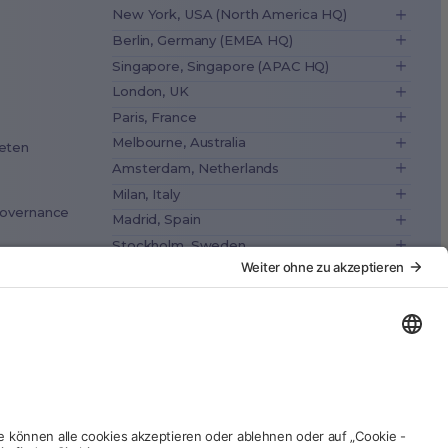
New York, USA (North America HQ)
Berlin, Germany (EMEA HQ)
Singapore, Singapore (APAC HQ)
London, UK
Paris, France
Melbourne, Australia
eten
Amsterdam, Netherlands
Milan, Italy
Governance
Madrid, Spain
Stockholm, Sweden
Vienna, Austria
Copenhagen, Denmark
Brussels, Belgium
Lisbon, Portugal
Tokyo, Japan
Cape Town, South Africa
São Paulo, Brazil