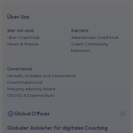
Über Uns
Wer wir sind
Karriere
Über CoachHub
Arbeiten bei CoachHub
News & Presse
Coach Community
beitreten
Governance
Umwelt, Soziales und Governance
CoachHub4Good
Industry advisory board
DSGVO & Datenschutz
Global Offices
Globaler Anbieter für digitales Coaching
New York, USA (North America HQ)