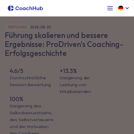
FERTIGUNG
2025-08-20
Führung skalieren und bessere
Ergebnisse: ProDriven's Coaching-
Erfolgsgeschichte
4.6/5
+13.3%
Durchschnittliche
Steigerung der
Session-Bewertung
Leistung von
Mitarbeitenden
100%
Steigerung des
Selbstbewusstseins,
des Selbstvertrauens
und der Motivation
des Coachees