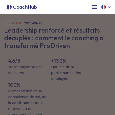
INDUSTRIE
2025-08-20
Leadership renforcé et résultats
décuplés : comment le coaching a
transformé ProDriven
4.6/5
+13.3%
Note moyenne des
Hausse de la
sessions
performance des
employés
100%
d’amélioration de la
conscience de soi, de
la confiance et de la
motivation des
personnes coachées