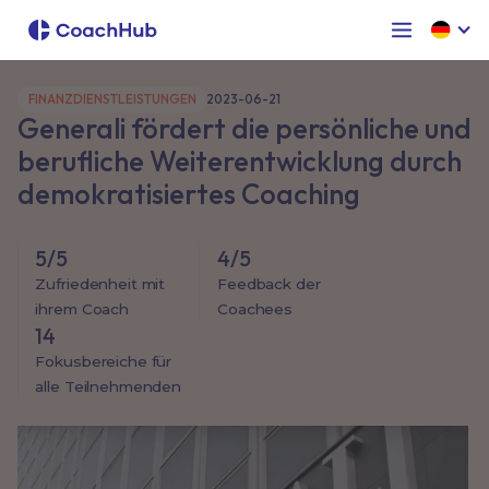
FINANZDIENSTLEISTUNGEN
2023-06-21
Generali fördert die persönliche und
berufliche Weiterentwicklung durch
demokratisiertes Coaching
5/5
4/5
Zufriedenheit mit
Feedback der
ihrem Coach
Coachees
14
Fokusbereiche für
alle Teilnehmenden