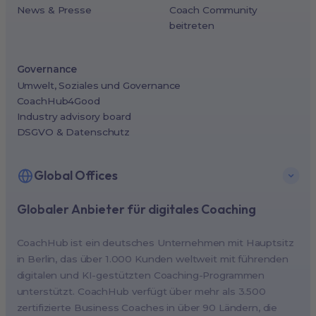
News & Presse
Coach Community
beitreten
Governance
Umwelt, Soziales und Governance
CoachHub4Good
Industry advisory board
DSGVO & Datenschutz
Global Offices
Globaler Anbieter für digitales Coaching
New York, USA (North America HQ)
Berlin, Germany (EMEA HQ)
CoachHub ist ein deutsches Unternehmen mit Hauptsitz
Singapore, Singapore (APAC HQ)
in Berlin, das über 1.000 Kunden weltweit mit führenden
London, UK
digitalen und KI-gestützten Coaching-Programmen
unterstützt. CoachHub verfügt über mehr als 3.500
Paris, France
zertifizierte Business Coaches in über 90 Ländern, die
Melbourne, Australia