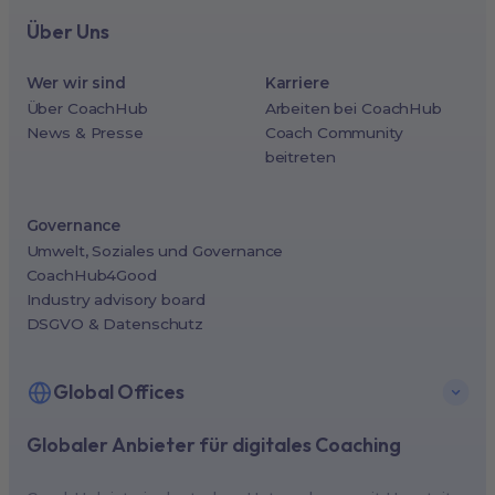
Über Uns
Wer wir sind
Karriere
Über CoachHub
Arbeiten bei CoachHub
News & Presse
Coach Community
beitreten
Governance
Umwelt, Soziales und Governance
CoachHub4Good
Industry advisory board
DSGVO & Datenschutz
Global Offices
Globaler Anbieter für digitales Coaching
New York, USA (North America HQ)
Berlin, Germany (EMEA HQ)