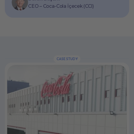
CEO – Coca-Cola İçecek (CCI)
CASE STUDY