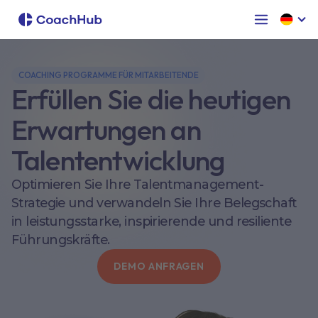
COACHING PROGRAMME FÜR MITARBEITENDE
Erfüllen Sie die heutigen
Erwartungen an
Talententwicklung
Optimieren Sie Ihre Talentmanagement-
Strategie und verwandeln Sie Ihre Belegschaft
in leistungsstarke, inspirierende und resiliente
Führungskräfte.
DEMO ANFRAGEN