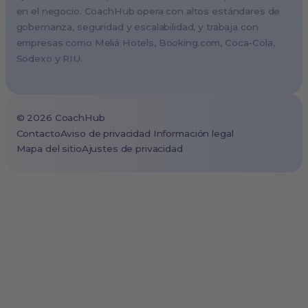
Vienna, Austria
en el negocio. CoachHub opera con altos estándares de
gobernanza, seguridad y escalabilidad, y trabaja con
Copenhagen, Denmark
empresas como Meliá Hotels,
Booking.com
, Coca-Cola,
Brussels, Belgium
Sodexo y RIU.
Lisbon, Portugal
Tokyo, Japan
Cape Town, South Africa
©
2026
CoachHub
São Paulo, Brazil
Contacto
Aviso de privacidad
Información legal
Mapa del sitio
Ajustes de privacidad
Toronto, Canada