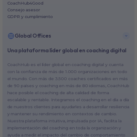
CoachHub4Good
Consejo asesor
GDPR y cumplimiento
Global Offices
Una plataforma líder global en coaching digital
New York, USA (North America HQ)
Berlin, Germany (EMEA HQ)
CoachHub es el líder global en coaching digital y cuenta
Singapore, Singapore (APAC HQ)
con la confianza de más de 1.000 organizaciones en todo
London, UK
el mundo. Con más de 3.500 coaches certificados en más
de 90 países y coaching en más de 80 idiomas, CoachHub
Paris, France
hace posible el coaching de alta calidad de forma
Melbourne, Australia
escalable y rentable. Integramos el coaching en el día a día
Amsterdam, Netherlands
de nuestros clientes para ayudarles a desarrollar resiliencia
y mantener su rendimiento en contextos de cambio.
Milan, Italy
Nuestra plataforma intuitiva, impulsada por IA, facilita la
Madrid, Spain
implementación del coaching en toda la organización y
Stockholm, Sweden
ayuda a medir el impacto del cambio de comportamiento