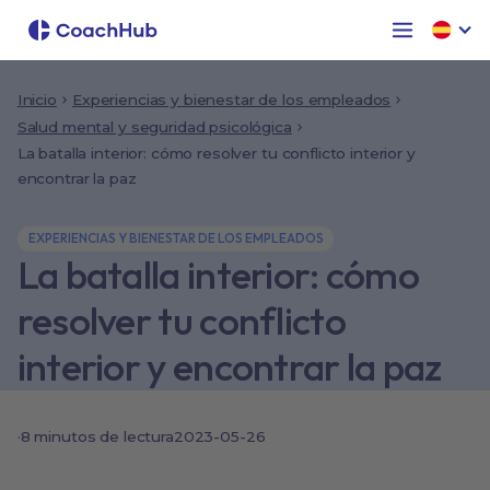
Inicio
Experiencias y bienestar de los empleados
Salud mental y seguridad psicológica
La batalla interior: cómo resolver tu conflicto interior y
encontrar la paz
EXPERIENCIAS Y BIENESTAR DE LOS EMPLEADOS
La batalla interior: cómo
resolver tu conflicto
interior y encontrar la paz
·
8
minutos de lectura
2023-05-26