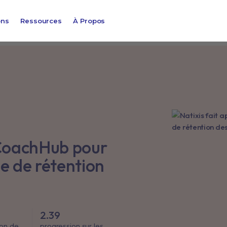
ons
Ressources
À Propos
 CoachHub pour
ie de rétention
2.39
on de
progression sur les