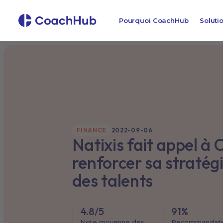
Pourquoi CoachHub
Soluti
FINANCE
2022-09-06
Natixis fait appel à
renforcer sa stratég
des talents
4.8/5
91%
Note moyenne des
Recommandati