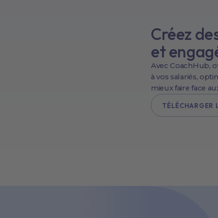
Créez des
et engag
Avec CoachHub, o
à vos salariés, opt
mieux faire face au
TÉLÉCHARGER 