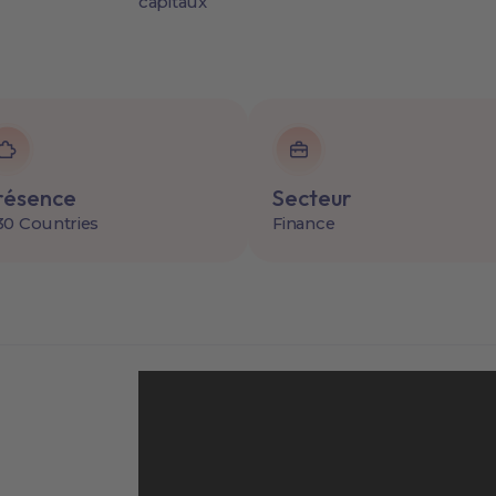
capitaux
résence
Secteur
30 Countries
Finance