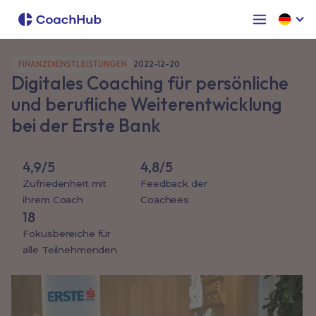
FINANZDIENSTLEISTUNGEN
2022-12-20
Digitales Coaching für persönliche
und berufliche Weiterentwicklung
bei der Erste Bank
4,9/5
4,8/5
Zufriedenheit mit
Feedback der
ihrem Coach
Coachees
18
Fokusbereiche für
alle Teilnehmenden