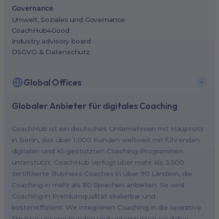
Governance
Umwelt, Soziales und Governance
CoachHub4Good
Industry advisory board
DSGVO & Datenschutz
Global Offices
Globaler Anbieter für digitales Coaching
New York, USA (North America HQ)
Berlin, Germany (EMEA HQ)
CoachHub ist ein deutsches Unternehmen mit Hauptsitz
Singapore, Singapore (APAC HQ)
in Berlin, das über 1.000 Kunden weltweit mit führenden
London, UK
digitalen und KI-gestützten Coaching-Programmen
unterstützt. CoachHub verfügt über mehr als 3.500
Paris, France
zertifizierte Business Coaches in über 90 Ländern, die
Melbourne, Australia
Coaching in mehr als 80 Sprachen anbieten. So wird
Amsterdam, Netherlands
Coaching in Premiumqualität skalierbar und
kosteneffizient. Wir integrieren Coaching in die operative
Milan, Italy
Struktur unserer Kunden und unterstützen sie dabei,