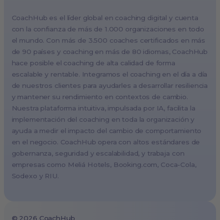
Berlin, Germany (EMEA HQ)
CoachHub es el líder global en coaching digital y cuenta
Singapore, Singapore (APAC HQ)
con la confianza de más de 1.000 organizaciones en todo
London, UK
el mundo. Con más de 3.500 coaches certificados en más
de 90 países y coaching en más de 80 idiomas, CoachHub
Paris, France
hace posible el coaching de alta calidad de forma
Melbourne, Australia
escalable y rentable. Integramos el coaching en el día a día
Amsterdam, Netherlands
de nuestros clientes para ayudarles a desarrollar resiliencia
y mantener su rendimiento en contextos de cambio.
Milan, Italy
Nuestra plataforma intuitiva, impulsada por IA, facilita la
Madrid, Spain
implementación del coaching en toda la organización y
Stockholm, Sweden
ayuda a medir el impacto del cambio de comportamiento
Vienna, Austria
en el negocio. CoachHub opera con altos estándares de
gobernanza, seguridad y escalabilidad, y trabaja con
Copenhagen, Denmark
empresas como Meliá Hotels,
Booking.com
, Coca-Cola,
Brussels, Belgium
Sodexo y RIU.
Lisbon, Portugal
Tokyo, Japan
Cape Town, South Africa
©
2026
CoachHub