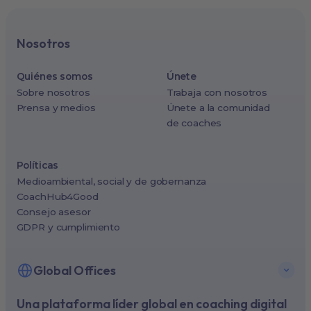
Nosotros
Quiénes somos
Únete
Sobre nosotros
Trabaja con nosotros
Prensa y medios
Únete a la comunidad
de coaches
Políticas
Medioambiental, social y de gobernanza
CoachHub4Good
Consejo asesor
GDPR y cumplimiento
Global Offices
Una plataforma líder global en coaching digital
New York, USA (North America HQ)