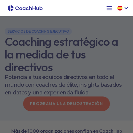
SERVICIOS DE COACHING EJECUTIVO
Coaching estratégico a
la medida de tus
directivos
Potencia a tus equipos directivos en todo el
mundo con coaches de élite, insights basados
en datos y una experiencia fluida.
PROGRAMA UNA DEMOSTRACIÓN
Más de 1000 organizaciones confían en CoachHub