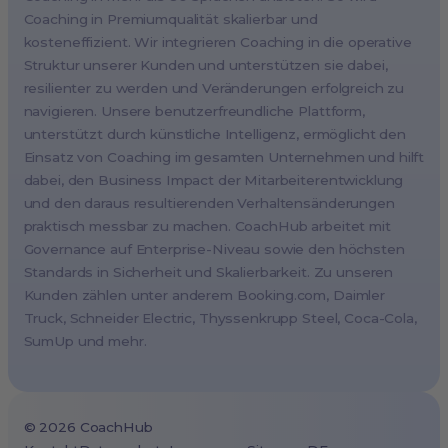
Amsterdam, Netherlands
Coaching in Premiumqualität skalierbar und
kosteneffizient. Wir integrieren Coaching in die operative
Milan, Italy
Struktur unserer Kunden und unterstützen sie dabei,
Madrid, Spain
resilienter zu werden und Veränderungen erfolgreich zu
Stockholm, Sweden
navigieren. Unsere benutzerfreundliche Plattform,
Vienna, Austria
unterstützt durch künstliche Intelligenz, ermöglicht den
Einsatz von Coaching im gesamten Unternehmen und hilft
Copenhagen, Denmark
dabei, den Business Impact der Mitarbeiterentwicklung
Brussels, Belgium
und den daraus resultierenden Verhaltensänderungen
Lisbon, Portugal
praktisch messbar zu machen. CoachHub arbeitet mit
Governance auf Enterprise-Niveau sowie den höchsten
Tokyo, Japan
Standards in Sicherheit und Skalierbarkeit. Zu unseren
Cape Town, South Africa
Kunden zählen unter anderem Booking.com, Daimler
São Paulo, Brazil
Truck, Schneider Electric, Thyssenkrupp Steel, Coca-Cola,
SumUp und mehr.
Toronto, Canada
©
2026
CoachHub