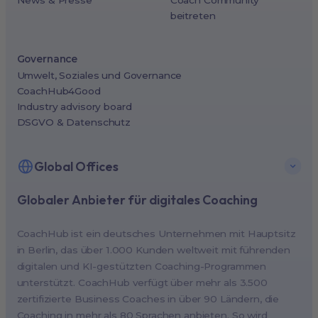
beitreten
Governance
Umwelt, Soziales und Governance
CoachHub4Good
Industry advisory board
DSGVO & Datenschutz
Global Offices
Globaler Anbieter für digitales Coaching
New York, USA (North America HQ)
Berlin, Germany (EMEA HQ)
CoachHub ist ein deutsches Unternehmen mit Hauptsitz
Singapore, Singapore (APAC HQ)
in Berlin, das über 1.000 Kunden weltweit mit führenden
London, UK
digitalen und KI-gestützten Coaching-Programmen
unterstützt. CoachHub verfügt über mehr als 3.500
Paris, France
zertifizierte Business Coaches in über 90 Ländern, die
Melbourne, Australia
Coaching in mehr als 80 Sprachen anbieten. So wird