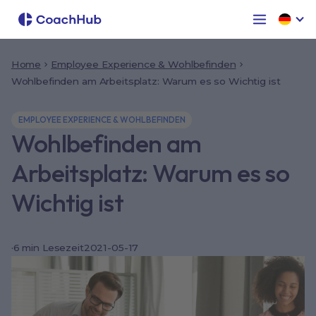
Home
Employee Experience & Wohlbefinden
Wohlbefinden am Arbeitsplatz: Warum es so Wichtig ist
EMPLOYEE EXPERIENCE & WOHLBEFINDEN
Wohlbefinden am
Arbeitsplatz: Warum es so
Wichtig ist
·
6
min Lesezeit
2021-05-17