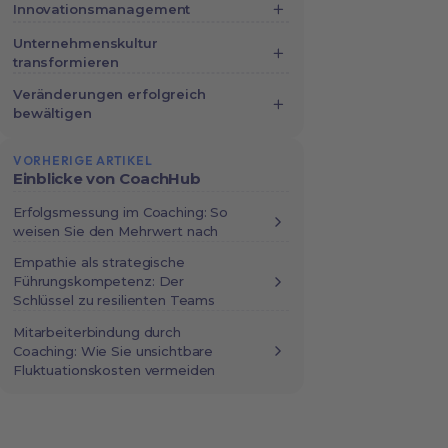
Teambuilding trotz Remote Work:
Innovationsmanagement
Kundenzufriedenheit, besseres
die 10 besten Aktivitäten
No items found.
Geschäftsergebnis
Unternehmenskultur
transformieren
Der Einfluss von Executive
Veränderungen erfolgreich
bewältigen
Coaching auf Unternehmenskultur
Change-Management-Methoden
VORHERIGE ARTIKEL
Die dunkle Seite einer
für nachhaltige
Einblicke von CoachHub
Unternehmenstransformation :
Unternehmensveränderungen
Anzeichen erkennen und
Erfolgsmessung im Coaching: So
weisen Sie den Mehrwert nach
Maßnahmen ergreifen
Change Management Coaching:
Unterstützung für Führungskräfte
Empathie als strategische
Abnormal gut: Transformation
Führungskompetenz: Der
Schlüssel zu resilienten Teams
positiv planen und gestalten
So führen Sie Ihr Unternehmen zum
Erfolg: Verschiedene Ansätze im
Mitarbeiterbindung durch
Coaching: Wie Sie unsichtbare
Überblick
Fluktuationskosten vermeiden
Coming Together: Eine
Grundlagenstudie über die Rolle
von Coaching im Fusions- und