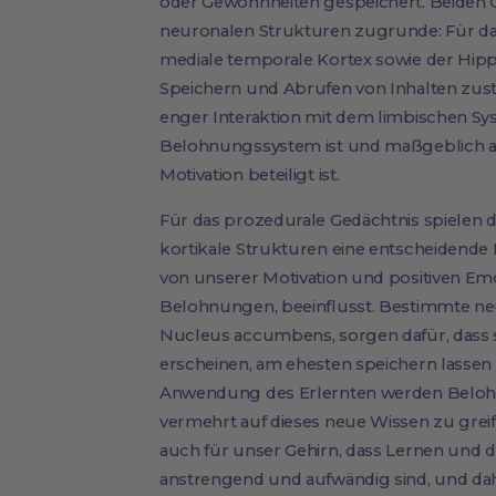
oder Gewohnheiten gespeichert. Beiden 
neuronalen Strukturen zugrunde: Für das 
mediale temporale Kortex sowie der Hipp
Speichern und Abrufen von Inhalten zust
enger Interaktion mit dem limbischen Sy
Belohnungssystem ist und maßgeblich a
Motivation beteiligt ist.
Für das prozedurale Gedächtnis spielen 
kortikale Strukturen eine entscheidende R
von unserer Motivation und positiven E
Belohnungen, beeinflusst. Bestimmte neu
Nucleus accumbens, sorgen dafür, dass si
erscheinen, am ehesten speichern lassen 
Anwendung des Erlernten werden Belohnu
vermehrt auf dieses neue Wissen zu greif
auch für unser Gehirn, dass Lernen und
anstrengend und aufwändig sind, und d