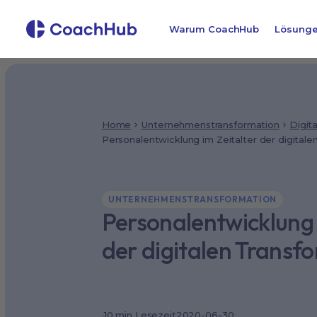
Warum CoachHub
Lösung
Home
Unternehmenstransformation
Digit
Personalentwicklung im Zeitalter der digitale
UNTERNEHMENSTRANSFORMATION
Personalentwicklung 
der digitalen Transf
·
10
min Lesezeit
2020-06-30