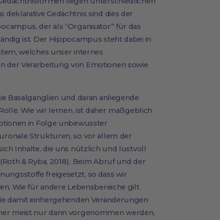
Gedächtnisformen liegen unterschiedlichen
deklarative Gedächtnis sind dies der
ocampus, der als “Organisator” für das
ändig ist. Der Hippocampus steht dabei in
stem, welches unser internes
n der Verarbeitung von Emotionen sowie
die Basalganglien und daran anliegende
olle. Wie wir lernen, ist daher maßgeblich
motionen in Folge unbewusster
ronale Strukturen, so vor allem der
ch Inhalte, die uns nützlich und lustvoll
(Roth & Ryba, 2018). Beim Abruf und der
ngsstoffe freigesetzt, so dass wir
en. Wie für andere Lebensbereiche gilt
 die damit einhergehenden Veränderungen
aher meist nur dann vorgenommen werden,