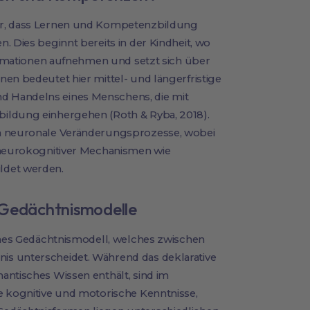
ir, dass Lernen und Kompetenzbildung
. Dies beginnt bereits in der Kindheit, wo
formationen aufnehmen und setzt sich über
nen bedeutet hier mittel- und längerfristige
d Handelns eines Menschens, die mit
ildung einhergehen (Roth & Ryba, 2018).
um neuronale Veränderungsprozesse, wobei
r neurokognitiver Mechanismen wie
ldet werden.
 Gedächtnismodelle
iches Gedächtnismodell, welches zwischen
is unterscheidet. Während das deklarative
antisches Wissen enthält, sind im
e kognitive und motorische Kenntnisse,