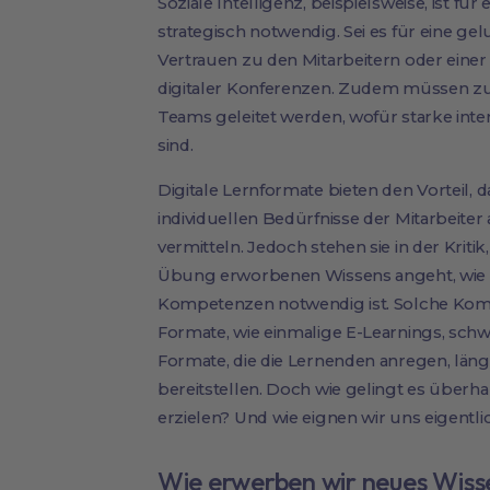
Soziale Intelligenz, beispielsweise, ist fü
strategisch notwendig. Sei es für eine g
Vertrauen zu den Mitarbeitern oder ein
digitaler Konferenzen. Zudem müssen z
Teams geleitet werden, wofür starke in
sind.
Digitale Lernformate bieten den Vorteil, d
individuellen Bedürfnisse der Mitarbeite
vermitteln. Jedoch stehen sie in der Krit
Übung erworbenen Wissens angeht, wie e
Kompetenzen notwendig ist. Solche Kompe
Formate, wie einmalige E-Learnings, schwi
Formate, die die Lernenden anregen, läng
bereitstellen. Doch wie gelingt es über
erzielen? Und wie eignen wir uns eigentl
Wie erwerben wir neues Wis