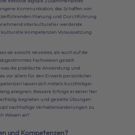
r eine effektive digitale Zusammenarbeit
elungene Kommunikation, das Schaffen von
er zielführenden Planung und Durchführung
unehmend interkultureller werdende
terkulturelle Kompetenzen Voraussetzung
ass sie sowohl neuestes, als auch auf die
r abgestimmtes Fachwissen gezielt
ik, was die praktische Anwendung und
s vor allem für den Erwerb persönlicher
tenzen lassen sich mittels kurzfristiger
erig aneignen. Bessere Erfolge erzielen hier
erfristig begleiten und gezielte Übungen
haupt nachhaltige Verhaltensänderungen zu
ich Wissen an?
sen und Kompetenzen?