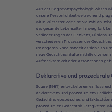
Aus der Kognitionspsychologie wissen w
unsere Persönlichkeit weitreichend prägen
wir in kürzester Zeit eine Vielzahl an In
das gesamte Lebensalter hinweg fort. Ler
Veränderungen des Denkens, Fühlens un
verschiedenen Prozessen der Gedächtnisb
Im engeren Sinne handelt es sich also 
neue Gedächtnisinhalte mithilfe diverse
Aufmerksamkeit oder Assoziationen gebi
Deklarative und prozedurale
Squire (1987) entwickelte ein einflussre
deklarativem und prozeduralem Gedächtn
Gedächtnis episodisches und faktisch/sem
prozeduralen Gedächtnis Fertigkeiten, wi