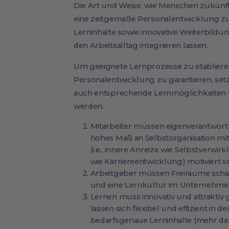
Die Art und Weise, wie Menschen zukünfti
eine zeitgemäße Personalentwicklung zu
Lerninhalte sowie innovative Weiterbildungs
den Arbeitsalltag integrieren lassen.
Um geeignete Lernprozesse zu etablieren
Personalentwicklung zu garantieren, setz
auch entsprechende Lernmöglichkeiten v
werden:
Mitarbeiter müssen eigenverantwortli
hohes Maß an Selbstorganisation mitb
(i.e., innere Anreize wie Selbstverwirk
wie Karriereentwicklung) motiviert se
Arbeitgeber müssen Freiräume schaff
und eine Lernkultur im Unternehmen 
Lernen muss innovativ und attraktiv g
lassen sich flexibel und effizient in 
bedarfsgenaue Lerninhalte (mehr daz