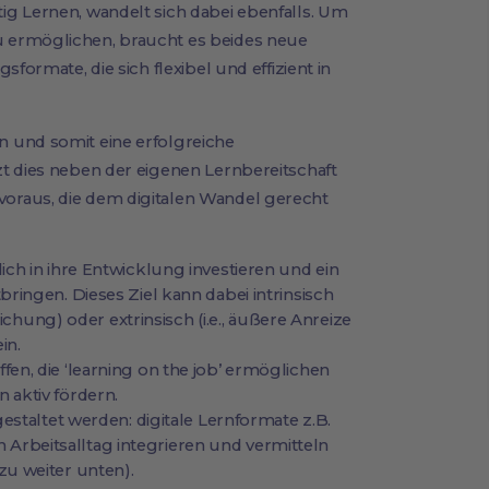
g Lernen, wandelt sich dabei ebenfalls. Um
 ermöglichen, braucht es beides neue
formate, die sich flexibel und effizient in
 und somit eine erfolgreiche
t dies neben der eigenen Lernbereitschaft
oraus, die dem digitalen Wandel gerecht
ch in ihre Entwicklung investieren und ein
ringen. Dieses Ziel kann dabei intrinsisch
lichung) oder extrinsisch (i.e., äußere Anreize
in.
en, die ‘learning on the job’ ermöglichen
aktiv fördern.
estaltet werden: digitale Lernformate z.B.
den Arbeitsalltag integrieren und vermitteln
u weiter unten).