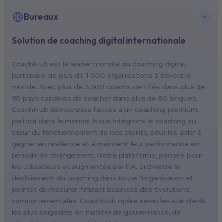
Bureaux
Solution de coaching digital internationale
New York, USA (North America HQ)
Berlin, Germany (EMEA HQ)
CoachHub est le leader mondial du coaching digital,
Singapore, Singapore (APAC HQ)
partenaire de plus de 1 000 organisations à travers le
London, UK
monde. Avec plus de 3 500 coachs certifiés dans plus de
90 pays capables de coacher dans plus de 80 langues,
Paris, France
CoachHub démocratise l'accès à un coaching premium,
Melbourne, Australia
partout dans le monde. Nous intégrons le coaching au
Amsterdam, Netherlands
cœur du fonctionnement de nos clients, pour les aider à
gagner en résilience et à maintenir leur performance en
Milan, Italy
période de changement. Notre plateforme, pensée pour
Madrid, Spain
les utilisateurs et augmentée par l'IA, orchestre le
Stockholm, Sweden
déploiement du coaching dans toute l'organisation et
Vienna, Austria
permet de mesurer l'impact business des évolutions
comportementales. CoachHub opère selon les standards
Copenhagen, Denmark
les plus exigeants en matière de gouvernance, de
Brussels, Belgium