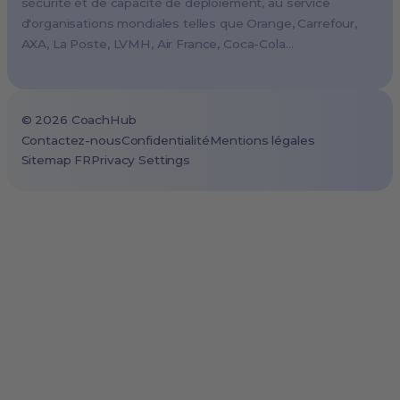
sécurité et de capacité de déploiement, au service
Lisbon, Portugal
d'organisations mondiales telles que Orange, Carrefour,
AXA, La Poste, LVMH, Air France, Coca-Cola…
Tokyo, Japan
Cape Town, South Africa
São Paulo, Brazil
©
2026
CoachHub
Toronto, Canada
Contactez-nous
Confidentialité
Mentions légales
Sitemap FR
Privacy Settings