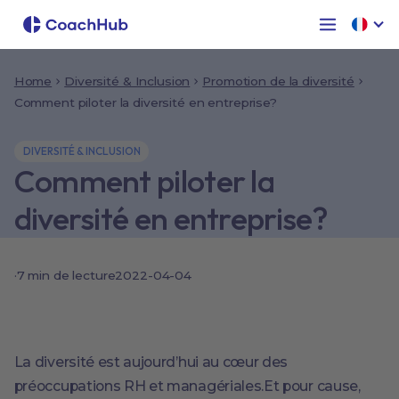
Home
Diversité & Inclusion
Promotion de la diversité
Comment piloter la diversité en entreprise?
DIVERSITÉ & INCLUSION
Comment piloter la
diversité en entreprise?
·
7 min de lecture
2022-04-04
La diversité est aujourd’hui au cœur des
préoccupations RH et managériales.Et pour cause,