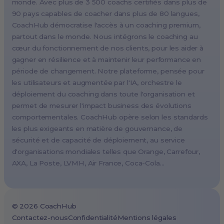
monde. Avec plus de 3 500 coachs certifiés dans plus de
90 pays capables de coacher dans plus de 80 langues,
Paris, France
CoachHub démocratise l'accès à un coaching premium,
Melbourne, Australia
partout dans le monde. Nous intégrons le coaching au
Amsterdam, Netherlands
cœur du fonctionnement de nos clients, pour les aider à
gagner en résilience et à maintenir leur performance en
Milan, Italy
période de changement. Notre plateforme, pensée pour
Madrid, Spain
les utilisateurs et augmentée par l'IA, orchestre le
Stockholm, Sweden
déploiement du coaching dans toute l'organisation et
Vienna, Austria
permet de mesurer l'impact business des évolutions
comportementales. CoachHub opère selon les standards
Copenhagen, Denmark
les plus exigeants en matière de gouvernance, de
Brussels, Belgium
sécurité et de capacité de déploiement, au service
Lisbon, Portugal
d'organisations mondiales telles que Orange, Carrefour,
AXA, La Poste, LVMH, Air France, Coca-Cola…
Tokyo, Japan
Cape Town, South Africa
São Paulo, Brazil
©
2026
CoachHub
Toronto, Canada
Contactez-nous
Confidentialité
Mentions légales