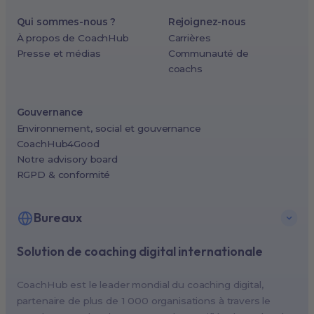
Qui sommes-nous ?
Rejoignez-nous
À propos de CoachHub
Carrières
Presse et médias
Communauté de
coachs
Gouvernance
Environnement, social et gouvernance
CoachHub4Good
Notre advisory board
RGPD & conformité
Bureaux
Solution de coaching digital internationale
New York, USA (North America HQ)
Berlin, Germany (EMEA HQ)
CoachHub est le leader mondial du coaching digital,
Singapore, Singapore (APAC HQ)
partenaire de plus de 1 000 organisations à travers le
London, UK