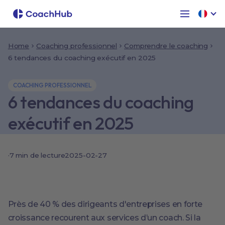
Home
Coaching professionnel
Comprendre le coaching
6 tendances du coaching exécutif en 2025
COACHING PROFESSIONNEL
6 tendances du coaching
exécutif en 2025
·
7 min de lecture
2025-02-27
Près de 40 % des dirigeants d'entreprises en forte
croissance recourent aux services d’un coach. Si la