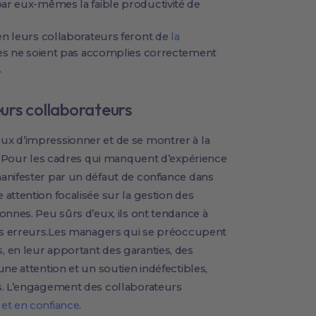
ar eux-mêmes la faible productivité de
en leurs collaborateurs feront de
la
hes ne soient pas accomplies correctement
.
eurs collaborateurs
ux d’impressionner et de se montrer à la
e. Pour les cadres qui manquent d’expérience
anifester par un défaut de confiance dans
attention focalisée sur la gestion des
onnes. Peu sûrs d’eux, ils ont tendance à
des erreurs.Les managers qui se préoccupent
 en leur apportant des garanties, des
ne attention et un soutien indéfectibles,
s. L’engagement des collaborateurs
 et en confiance
.