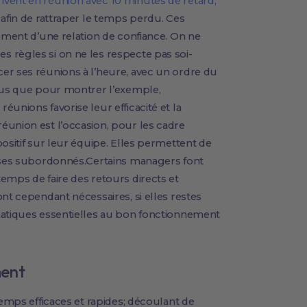
vent en réunion avec 10 minutes de retard,
 afin de rattraper le temps perdu. Ces
sement d’une relation de confiance. On ne
 règles si on ne les respecte pas soi-
er ses réunions à l’heure, avec un ordre du
plus que pour montrer l’exemple,
unions favorise leur efficacité et la
éunion est l’occasion, pour les cadre
ositif sur leur équipe. Elles permettent de
t ses subordonnés.Certains managers font
emps de faire des retours directs et
nt cependant nécessaires, si elles restes
matiques essentielles au bon fonctionnement
ment
temps efficaces et rapides; découlant de