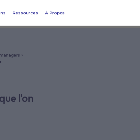
ons
Ressources
À Propos
 managers
r
sque l'on