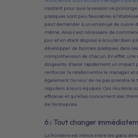
Nous avons tous eu des managers qui arri
insistant pour que la session se prolonge
pratiques sont peu favorables à l’établis
peut demander à un employé de suivre des
même. Ainsi il est nécessaire de commenc
jour et en étant disposé à écouter.Bien 
développer de bonnes pratiques dans les ré
compréhension de chacun. En effet, une r
dirigeants, d’avoir rapidement un impact p
renforcer la relation entre le manager e
également l’erreur de ne pas prendre le t
réguliers à leurs équipes. Ces réunions so
efficaces et qu’elles concernent des thé
de l’entreprise.
6 : Tout changer immédiate
La frontière est mince entre les gains de 