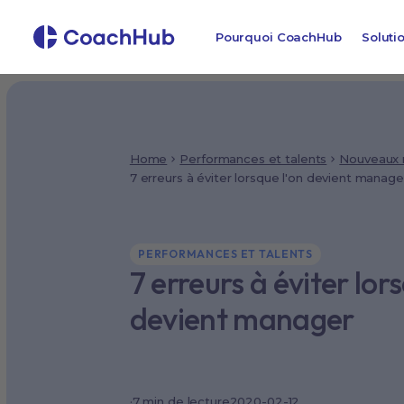
Pourquoi CoachHub
Soluti
Home
Performances et talents
Nouveaux
7 erreurs à éviter lorsque l'on devient manage
PERFORMANCES ET TALENTS
7 erreurs à éviter lor
devient manager
·
7 min de lecture
2020-02-12