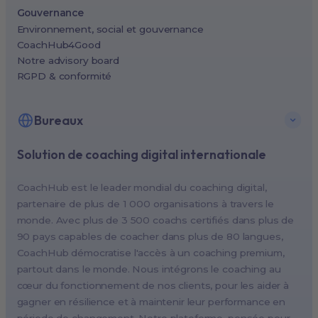
Gouvernance
Environnement, social et gouvernance
CoachHub4Good
Notre advisory board
RGPD & conformité
Bureaux
Solution de coaching digital internationale
New York, USA (North America HQ)
Berlin, Germany (EMEA HQ)
CoachHub est le leader mondial du coaching digital,
Singapore, Singapore (APAC HQ)
partenaire de plus de 1 000 organisations à travers le
London, UK
monde. Avec plus de 3 500 coachs certifiés dans plus de
90 pays capables de coacher dans plus de 80 langues,
Paris, France
CoachHub démocratise l'accès à un coaching premium,
Melbourne, Australia
partout dans le monde. Nous intégrons le coaching au
Amsterdam, Netherlands
cœur du fonctionnement de nos clients, pour les aider à
gagner en résilience et à maintenir leur performance en
Milan, Italy