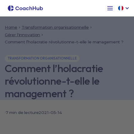
Home
Transformation organisationnelle
Gérer l'innovation
Comment l’holacratie révolutionne-t-elle le management ?
TRANSFORMATION ORGANISATIONNELLE
Comment l’holacratie
révolutionne-t-elle le
management ?
·
7 min de lecture
2021-05-14