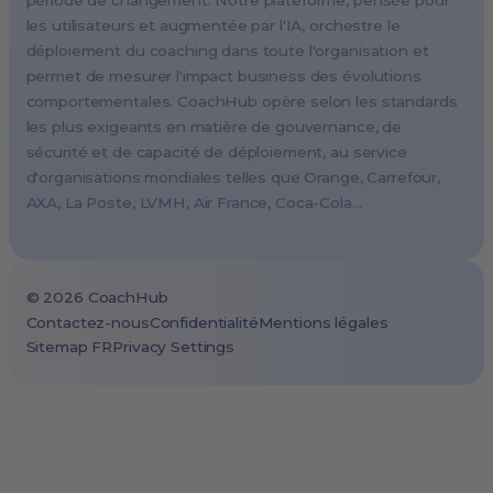
période de changement. Notre plateforme, pensée pour
Madrid, Spain
les utilisateurs et augmentée par l'IA, orchestre le
Stockholm, Sweden
déploiement du coaching dans toute l'organisation et
Vienna, Austria
permet de mesurer l'impact business des évolutions
comportementales. CoachHub opère selon les standards
Copenhagen, Denmark
les plus exigeants en matière de gouvernance, de
Brussels, Belgium
sécurité et de capacité de déploiement, au service
Lisbon, Portugal
d'organisations mondiales telles que Orange, Carrefour,
AXA, La Poste, LVMH, Air France, Coca-Cola…
Tokyo, Japan
Cape Town, South Africa
São Paulo, Brazil
©
2026
CoachHub
Toronto, Canada
Contactez-nous
Confidentialité
Mentions légales
Sitemap FR
Privacy Settings