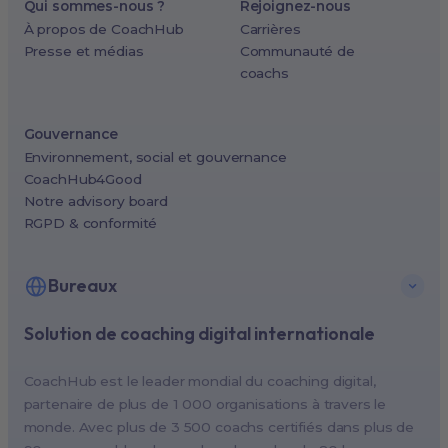
Qui sommes-nous ?
Rejoignez-nous
À propos de CoachHub
Carrières
Presse et médias
Communauté de
coachs
Gouvernance
Environnement, social et gouvernance
CoachHub4Good
Notre advisory board
RGPD & conformité
Bureaux
Solution de coaching digital internationale
New York, USA (North America HQ)
Berlin, Germany (EMEA HQ)
CoachHub est le leader mondial du coaching digital,
Singapore, Singapore (APAC HQ)
partenaire de plus de 1 000 organisations à travers le
London, UK
monde. Avec plus de 3 500 coachs certifiés dans plus de