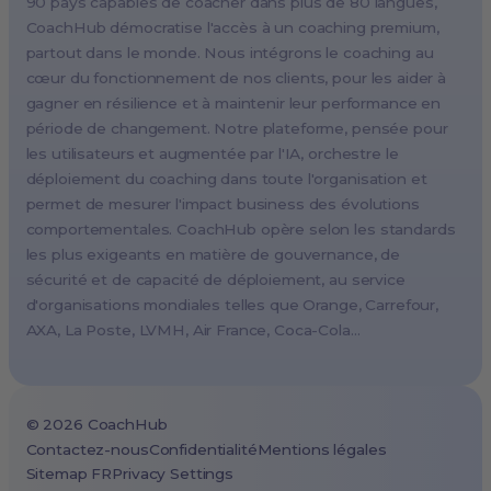
90 pays capables de coacher dans plus de 80 langues,
Paris, France
CoachHub démocratise l'accès à un coaching premium,
Melbourne, Australia
partout dans le monde. Nous intégrons le coaching au
Amsterdam, Netherlands
cœur du fonctionnement de nos clients, pour les aider à
gagner en résilience et à maintenir leur performance en
Milan, Italy
période de changement. Notre plateforme, pensée pour
Madrid, Spain
les utilisateurs et augmentée par l'IA, orchestre le
Stockholm, Sweden
déploiement du coaching dans toute l'organisation et
Vienna, Austria
permet de mesurer l'impact business des évolutions
comportementales. CoachHub opère selon les standards
Copenhagen, Denmark
les plus exigeants en matière de gouvernance, de
Brussels, Belgium
sécurité et de capacité de déploiement, au service
Lisbon, Portugal
d'organisations mondiales telles que Orange, Carrefour,
AXA, La Poste, LVMH, Air France, Coca-Cola…
Tokyo, Japan
Cape Town, South Africa
São Paulo, Brazil
©
2026
CoachHub
Toronto, Canada
Contactez-nous
Confidentialité
Mentions légales
Sitemap FR
Privacy Settings