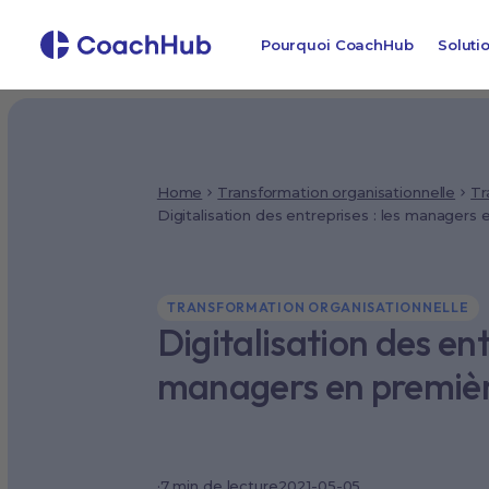
Pourquoi CoachHub
Soluti
Home
Transformation organisationnelle
Tr
Digitalisation des entreprises : les managers 
TRANSFORMATION ORGANISATIONNELLE
Digitalisation des ent
managers en premièr
·
7 min de lecture
2021-05-05