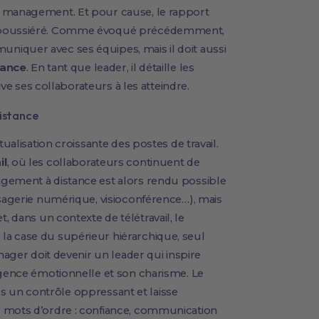
e management. Et pour cause, le rapport
dépoussiéré. Comme évoqué précédemment,
iquer avec ses équipes, mais il doit aussi
lance
. En tant que leader, il détaille les
tive ses collaborateurs à les atteindre.
istance
tualisation croissante des postes de travail.
il
, où les collaborateurs continuent de
gement à distance est alors rendu possible
ssagerie numérique, visioconférence…), mais
et, dans un contexte de télétravail, le
a case du supérieur hiérarchique, seul
nager doit devenir un leader qui inspire
igence émotionnelle et son charisme. Le
 un contrôle oppressant et laisse
s mots d’ordre : confiance, communication