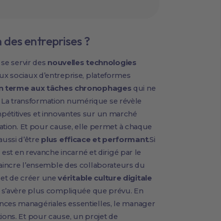
n des entreprises ?
 se servir des
nouvelles technologies
ux sociaux d’entreprise, plateformes
n terme aux tâches chronophages
qui ne
ité. La transformation numérique se révèle
pétitives et innovantes sur un marché
isation. Et pour cause, elle permet à chaque
ussi d’être
plus efficace et performant
.Si
l est en revanche incarné et dirigé par le
ncre l’ensemble des collaborateurs du
 et de créer une
véritable culture digitale
che s’avère plus compliquée que prévu. En
nces managériales essentielles, le manager
ions. Et pour cause, un projet de