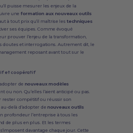
qu’il puisse mesurer les enjeux de la
uivre une
formation aux nouveaux outils
aut à tout prix qu’il maîtrise les
techniques
tiver ses équipes. Comme évoqué
r prouver l’enjeu de la transformation,
 doutes et interrogations. Autrement dit, le
management reposant avant tout sur le
if et coopératif
d’adopter de
nouveaux modèles
ent ou non. Qu’elles l’aient anticipé ou pas.
r rester compétitif ou réussir son
r au-delà d’adopter de
nouveaux outils
 en profondeur l’entreprise à tous les
nd de plus en plus. Et les termes
if” s’imposent davantage chaque jour. Cette