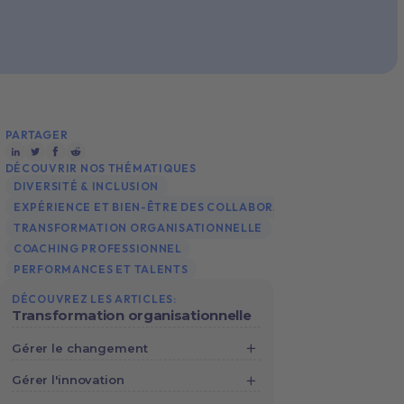
PARTAGER
DÉCOUVRIR NOS THÉMATIQUES
DIVERSITÉ & INCLUSION
EXPÉRIENCE ET BIEN-ÊTRE DES COLLABORATEURS
TRANSFORMATION ORGANISATIONNELLE
COACHING PROFESSIONNEL
PERFORMANCES ET TALENTS
DÉCOUVREZ LES ARTICLES:
Transformation organisationnelle
Gérer le changement
4 techniques de coaching pour la
Gérer l'innovation
gestion de crise en entreprise