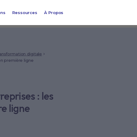
ons
Ressources
À Propos
ansformation digitale
en première ligne
reprises : les
e ligne