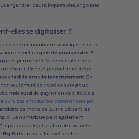
peut engendrer peurs, inquiétudes, angoisses
t-elles se digitaliser ?
es présente de nombreux avantages, et ce, à
lisation permet un
gain de productivité
. Et
ogiques permettent l’automatisation des
é sur chaque tâche et permet donc d’être
prises
facilite ensuite le recrutement
. En
t non seulement de travailler sa Marque
é, mais aussi de gagner en visibilité. Cela
ue
83 % des embauches commencent par
ndidats de moins de 35 ans utilisent les
emploi. Le numérique peut également
al
a, par exemple, choisi la réalité virtuelle
Le
Big Data
, quant à lui, met à votre