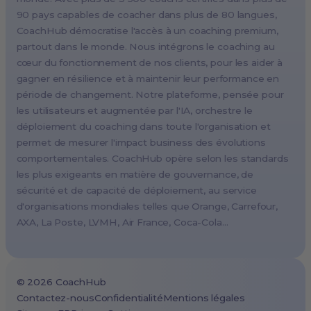
90 pays capables de coacher dans plus de 80 langues,
Paris, France
CoachHub démocratise l'accès à un coaching premium,
Melbourne, Australia
partout dans le monde. Nous intégrons le coaching au
Amsterdam, Netherlands
cœur du fonctionnement de nos clients, pour les aider à
gagner en résilience et à maintenir leur performance en
Milan, Italy
période de changement. Notre plateforme, pensée pour
Madrid, Spain
les utilisateurs et augmentée par l'IA, orchestre le
Stockholm, Sweden
déploiement du coaching dans toute l'organisation et
Vienna, Austria
permet de mesurer l'impact business des évolutions
comportementales. CoachHub opère selon les standards
Copenhagen, Denmark
les plus exigeants en matière de gouvernance, de
Brussels, Belgium
sécurité et de capacité de déploiement, au service
Lisbon, Portugal
d'organisations mondiales telles que Orange, Carrefour,
AXA, La Poste, LVMH, Air France, Coca-Cola…
Tokyo, Japan
Cape Town, South Africa
São Paulo, Brazil
©
2026
CoachHub
Toronto, Canada
Contactez-nous
Confidentialité
Mentions légales