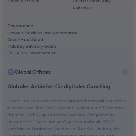
News & Presse
Coach Community
beitreten
Governance
Umwelt, Soziales und Governance
CoachHub4Good
Industry advisory board
DSGVO & Datenschutz
Global Offices
Globaler Anbieter für digitales Coaching
New York, USA (North America HQ)
Berlin, Germany (EMEA HQ)
CoachHub ist ein deutsches Unternehmen mit Hauptsitz
Singapore, Singapore (APAC HQ)
in Berlin, das über 1.000 Kunden weltweit mit führenden
London, UK
digitalen und KI-gestützten Coaching-Programmen
unterstützt. CoachHub verfügt über mehr als 3.500
Paris, France
zertifizierte Business Coaches in über 90 Ländern, die
Melbourne, Australia
Coaching in mehr als 80 Sprachen anbieten. So wird