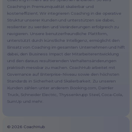
Amsterdam, Netherlands
Coaching in Premiumqualität skalierbar und
kosteneffizient. Wir integrieren Coaching in die operative
Milan, Italy
Struktur unserer Kunden und unterstützen sie dabei,
Madrid, Spain
resilienter zu werden und Veränderungen erfolgreich zu
Stockholm, Sweden
navigieren. Unsere benutzerfreundliche Plattform,
Vienna, Austria
unterstützt durch künstliche Intelligenz, ermöglicht den
Einsatz von Coaching im gesamten Unternehmen und hilft
Copenhagen, Denmark
dabei, den Business Impact der Mitarbeiterentwicklung
Brussels, Belgium
und den daraus resultierenden Verhaltensänderungen
Lisbon, Portugal
praktisch messbar zu machen. CoachHub arbeitet mit
Governance auf Enterprise-Niveau sowie den höchsten
Tokyo, Japan
Standards in Sicherheit und Skalierbarkeit. Zu unseren
Cape Town, South Africa
Kunden zählen unter anderem Booking.com, Daimler
São Paulo, Brazil
Truck, Schneider Electric, Thyssenkrupp Steel, Coca-Cola,
SumUp und mehr.
Toronto, Canada
©
2026
CoachHub