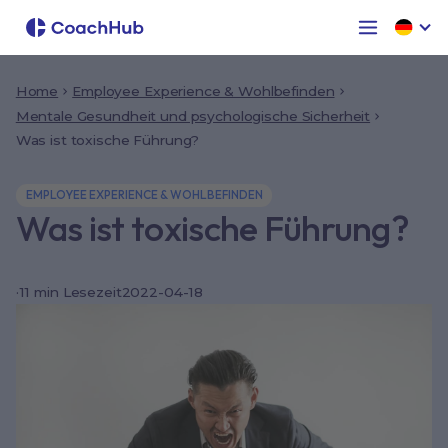
Home
Employee Experience & Wohlbefinden
Mentale Gesundheit und psychologische Sicherheit
Was ist toxische Führung?
EMPLOYEE EXPERIENCE & WOHLBEFINDEN
Was ist toxische Führung?
·
11
min Lesezeit
2022-04-18