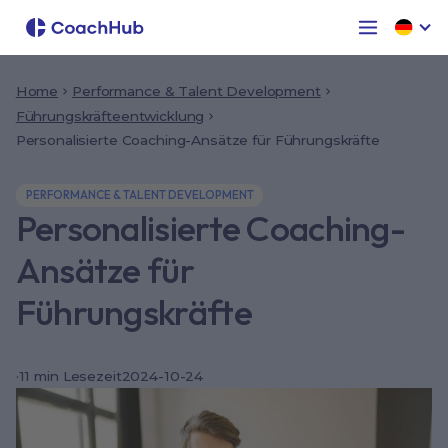
Home
Performance & Talent Development
Führungskräfteentwicklung
Personalisierte Coaching-Ansätze für Führungskräfte
PERFORMANCE & TALENT DEVELOPMENT
Personalisierte Coaching-
Ansätze für
Führungskräfte
·
11
min Lesezeit
2024-10-24