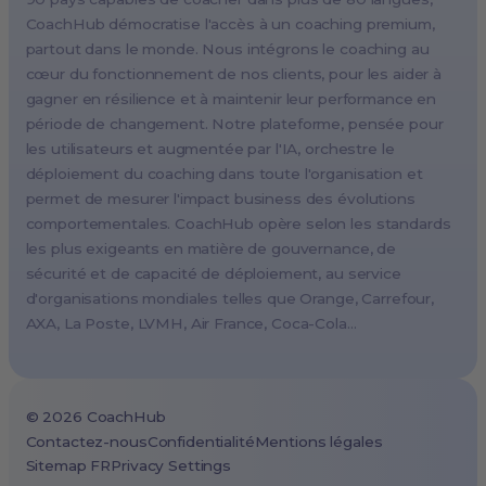
Paris, France
CoachHub démocratise l'accès à un coaching premium,
Melbourne, Australia
partout dans le monde. Nous intégrons le coaching au
Amsterdam, Netherlands
cœur du fonctionnement de nos clients, pour les aider à
gagner en résilience et à maintenir leur performance en
Milan, Italy
période de changement. Notre plateforme, pensée pour
Madrid, Spain
les utilisateurs et augmentée par l'IA, orchestre le
Stockholm, Sweden
déploiement du coaching dans toute l'organisation et
Vienna, Austria
permet de mesurer l'impact business des évolutions
comportementales. CoachHub opère selon les standards
Copenhagen, Denmark
les plus exigeants en matière de gouvernance, de
Brussels, Belgium
sécurité et de capacité de déploiement, au service
Lisbon, Portugal
d'organisations mondiales telles que Orange, Carrefour,
AXA, La Poste, LVMH, Air France, Coca-Cola…
Tokyo, Japan
Cape Town, South Africa
São Paulo, Brazil
©
2026
CoachHub
Toronto, Canada
Contactez-nous
Confidentialité
Mentions légales
Sitemap FR
Privacy Settings