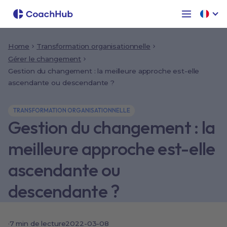
Home
Transformation organisationnelle
Gérer le changement
Gestion du changement : la meilleure approche est-elle
ascendante ou descendante ?
TRANSFORMATION ORGANISATIONNELLE
Gestion du changement : la
meilleure approche est-elle
ascendante ou
descendante ?
·
7 min de lecture
2022-03-08