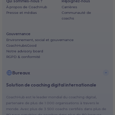
Qui sommes-nous ?
Rejoignez-nous
À propos de CoachHub
Carrières
Presse et médias
Communauté de
coachs
Gouvernance
Environnement, social et gouvernance
CoachHub4Good
Notre advisory board
RGPD & conformité
Bureaux
Solution de coaching digital internationale
New York, USA (North America HQ)
Berlin, Germany (EMEA HQ)
CoachHub est le leader mondial du coaching digital,
Singapore, Singapore (APAC HQ)
partenaire de plus de 1 000 organisations à travers le
London, UK
monde. Avec plus de 3 500 coachs certifiés dans plus de
90 pays capables de coacher dans plus de 80 langues,