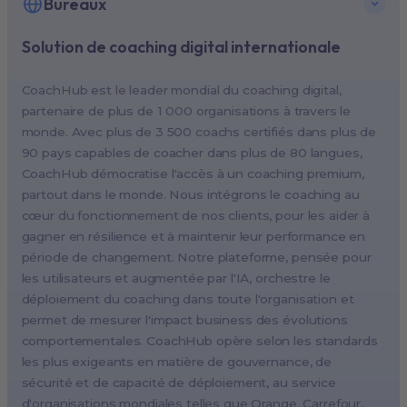
Bureaux
Solution de coaching digital internationale
New York, USA (North America HQ)
Berlin, Germany (EMEA HQ)
CoachHub est le leader mondial du coaching digital,
Singapore, Singapore (APAC HQ)
partenaire de plus de 1 000 organisations à travers le
London, UK
monde. Avec plus de 3 500 coachs certifiés dans plus de
90 pays capables de coacher dans plus de 80 langues,
Paris, France
CoachHub démocratise l'accès à un coaching premium,
Melbourne, Australia
partout dans le monde. Nous intégrons le coaching au
Amsterdam, Netherlands
cœur du fonctionnement de nos clients, pour les aider à
gagner en résilience et à maintenir leur performance en
Milan, Italy
période de changement. Notre plateforme, pensée pour
Madrid, Spain
les utilisateurs et augmentée par l'IA, orchestre le
Stockholm, Sweden
déploiement du coaching dans toute l'organisation et
Vienna, Austria
permet de mesurer l'impact business des évolutions
comportementales. CoachHub opère selon les standards
Copenhagen, Denmark
les plus exigeants en matière de gouvernance, de
Brussels, Belgium
sécurité et de capacité de déploiement, au service
Lisbon, Portugal
d'organisations mondiales telles que Orange, Carrefour,