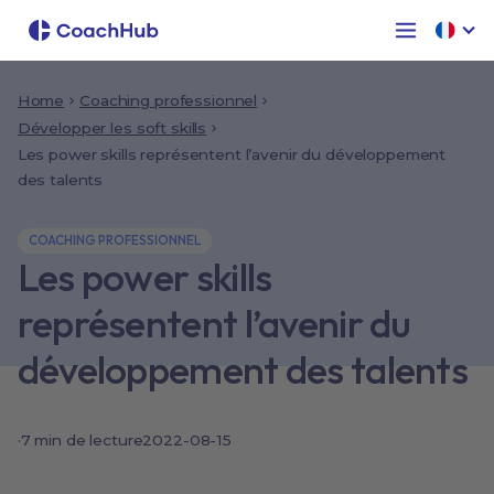
Home
Coaching professionnel
Développer les soft skills
Les power skills représentent l’avenir du développement
des talents
COACHING PROFESSIONNEL
Les power skills
représentent l’avenir du
développement des talents
·
7 min de lecture
2022-08-15