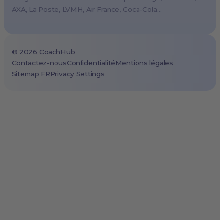
AXA, La Poste, LVMH, Air France, Coca-Cola…
Tokyo, Japan
Cape Town, South Africa
São Paulo, Brazil
©
2026
CoachHub
Toronto, Canada
Contactez-nous
Confidentialité
Mentions légales
Sitemap FR
Privacy Settings