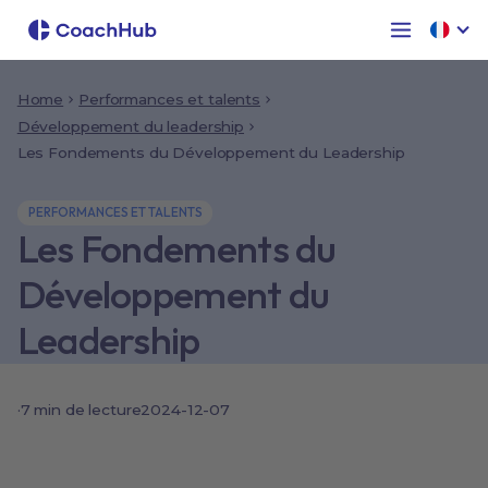
Home
Performances et talents
Développement du leadership
Les Fondements du Développement du Leadership
PERFORMANCES ET TALENTS
Les Fondements du
Développement du
Leadership
·
7 min de lecture
2024-12-07