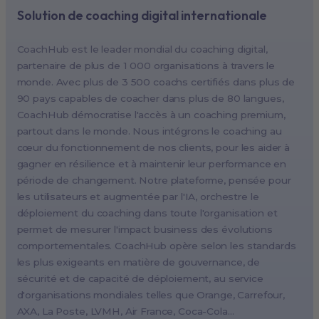
Solution de coaching digital internationale
New York, USA (North America HQ)
Berlin, Germany (EMEA HQ)
CoachHub est le leader mondial du coaching digital,
Singapore, Singapore (APAC HQ)
partenaire de plus de 1 000 organisations à travers le
London, UK
monde. Avec plus de 3 500 coachs certifiés dans plus de
90 pays capables de coacher dans plus de 80 langues,
Paris, France
CoachHub démocratise l'accès à un coaching premium,
Melbourne, Australia
partout dans le monde. Nous intégrons le coaching au
Amsterdam, Netherlands
cœur du fonctionnement de nos clients, pour les aider à
gagner en résilience et à maintenir leur performance en
Milan, Italy
période de changement. Notre plateforme, pensée pour
Madrid, Spain
les utilisateurs et augmentée par l'IA, orchestre le
Stockholm, Sweden
déploiement du coaching dans toute l'organisation et
Vienna, Austria
permet de mesurer l'impact business des évolutions
comportementales. CoachHub opère selon les standards
Copenhagen, Denmark
les plus exigeants en matière de gouvernance, de
Brussels, Belgium
sécurité et de capacité de déploiement, au service
Lisbon, Portugal
d'organisations mondiales telles que Orange, Carrefour,
AXA, La Poste, LVMH, Air France, Coca-Cola…
Tokyo, Japan