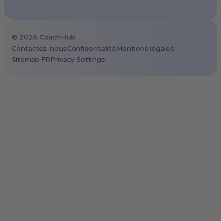
Cape Town, South Africa
São Paulo, Brazil
©
2026
CoachHub
Toronto, Canada
Contactez-nous
Confidentialité
Mentions légales
Sitemap FR
Privacy Settings